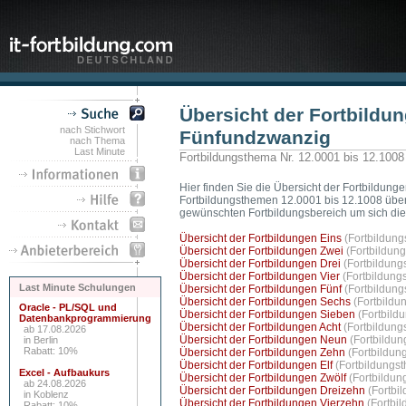
Übersicht der Fortbildun
nach Stichwort
Fünfundzwanzig
nach Thema
Last Minute
Fortbildungsthema Nr. 12.0001 bis 12.1008
Hier finden Sie die Übersicht der Fortbildung
Fortbildungsthemen 12.0001 bis 12.1008 übersi
gewünschten Fortbildungsbereich um sich di
Übersicht der Fortbildungen Eins
(Fortbildung
Übersicht der Fortbildungen Zwei
(Fortbildun
Übersicht der Fortbildungen Drei
(Fortbildung
Übersicht der Fortbildungen Vier
(Fortbildung
Last Minute Schulungen
Übersicht der Fortbildungen Fünf
(Fortbildung
Übersicht der Fortbildungen Sechs
(Fortbildu
Oracle - PL/SQL und
Übersicht der Fortbildungen Sieben
(Fortbild
Datenbankprogrammierung
Übersicht der Fortbildungen Acht
(Fortbildung
ab 17.08.2026
Übersicht der Fortbildungen Neun
(Fortbildu
in Berlin
Rabatt: 10%
Übersicht der Fortbildungen Zehn
(Fortbildun
Übersicht der Fortbildungen Elf
(Fortbildungs
Excel - Aufbaukurs
Übersicht der Fortbildungen Zwölf
(Fortbildun
ab 24.08.2026
Übersicht der Fortbildungen Dreizehn
(Fortbi
in Koblenz
Übersicht der Fortbildungen Vierzehn
(Fortbi
Rabatt: 10%