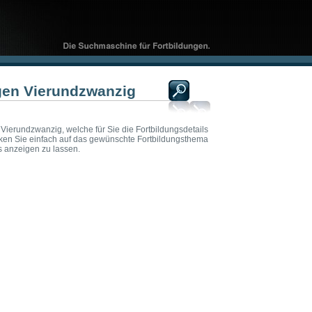
ngen Vierundzwanzig
 Vierundzwanzig, welche für Sie die Fortbildungsdetails
icken Sie einfach auf das gewünschte Fortbildungsthema
s anzeigen zu lassen.