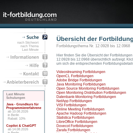
Übersicht der Fortbildu
nach Stichwort
Fortbildungsthema Nr. 12.0928 bis 12.0968
nach Thema
Last Minute
Hier finden Sie die Übersicht der Fortbildungen
12.0928 bis 12.0968 übersichtlich aufzeigt. Kl
um sich die entsprechenden Fortbildungsdetail
Videostreaming Fortbildungen
OpenCL Fortbildungen
Adobe Bridge Fortbildungen
Java Monitoring Fortbildungen
Open Source Monitoring Fortbildungen
Open Monitoring Distribution Fortbildungen
Last Minute
Datenbank-Monitoring Fortbildungen
Schulungen
NetApp Fortbildungen
Java - Grundkurs für
VISI Fortbildungen
Programmiererfahrene
Online Meeting Fortbildungen
ab 10.08.2026
Apache Hadoop Fortbildungen
in Berlin
Statistica Fortbildungen
Rabatt: 10%
LibreOffice Fortbildungen
Copilot & ChatGPT
Dovecot Fortbildungen
ab 14.08.2026
Zarafa Fortbildungen
in Berlin