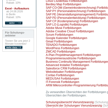
Linux Clusterbau Fortbildungen
Rabatt: 10%
Bentley Map Fortbildungen
SAP CO-OM (Gemeinkostenrechnung) Fortbild
Excel - Aufbaukurs
SAP PY (Personalabrechnung) Fortbildungen
ab 24.08.2026
in Berlin
SAP PE (Veranstaltungsmanagement) Fortbild
Rabatt: 10%
SAP PD (Personalentwicklung) Fortbildungen
SAP CP (Kostenplanung) Fortbildungen
SAP LO (Logistik) Fortbildungen
Adobe Muse Fortbildungen
Adobe Creative Cloud Fortbildungen
Für Schulungs-
Scrum Fortbildungen
anbieter
Google Kalender Fortbildungen
Testen Sie uns jetzt 2
Gmail Fortbildungen
Monate kostenlos!
TENADO Fortbildungen
WordPress Fortbildungen
ZWCAD Fortbildungen
A-Plan Projektmanagement Fortbildungen
Programmierausdrücke Fortbildungen
Business Continuity Management Fortbildunge
Advanced Installer Fortbildungen
Salesforce CRM Fortbildungen
Websitebaker Fortbildungen
Contao Fortbildungen
MEDUSA4 Fortbildungen
IT-Forensik Fortbildungen
ARM Mikrocontroller-Programmierung Fortbild
Zu verwandten Übersichten der Fortbildungen g
Übersichten der Fortbildungen.
Schulungsübersicht Vierundzwanzig
(Schulung
Übersicht der Schulungen Vierundzwanzig
(Sc