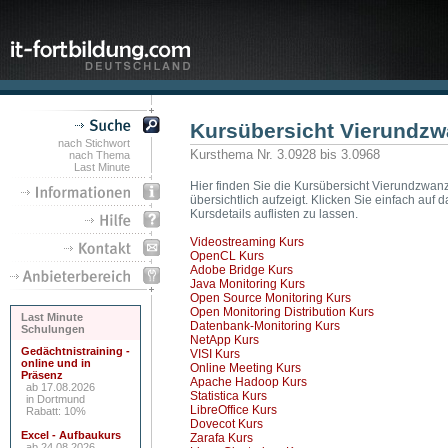
Kursübersicht Vierundzw
nach Stichwort
Kursthema Nr. 3.0928 bis 3.0968
nach Thema
Last Minute
Hier finden Sie die Kursübersicht Vierundzwanz
übersichtlich aufzeigt. Klicken Sie einfach a
Kursdetails auflisten zu lassen.
Videostreaming Kurs
OpenCL Kurs
Adobe Bridge Kurs
Java Monitoring Kurs
Open Source Monitoring Kurs
Open Monitoring Distribution Kurs
Last Minute
Datenbank-Monitoring Kurs
Schulungen
NetApp Kurs
Gedächtnistraining -
VISI Kurs
online und in
Online Meeting Kurs
Präsenz
Apache Hadoop Kurs
ab 17.08.2026
Statistica Kurs
in Dortmund
LibreOffice Kurs
Rabatt: 10%
Dovecot Kurs
Excel - Aufbaukurs
Zarafa Kurs
ab 24.08.2026