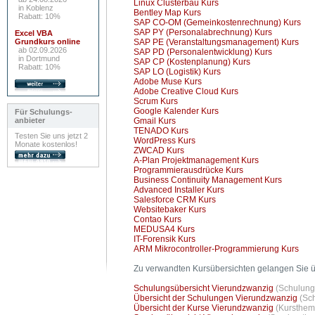
Linux Clusterbau Kurs
in Koblenz
Bentley Map Kurs
Rabatt: 10%
SAP CO-OM (Gemeinkostenrechnung) Kurs
SAP PY (Personalabrechnung) Kurs
Excel VBA
Grundkurs online
SAP PE (Veranstaltungsmanagement) Kurs
ab 02.09.2026
SAP PD (Personalentwicklung) Kurs
in Dortmund
SAP CP (Kostenplanung) Kurs
Rabatt: 10%
SAP LO (Logistik) Kurs
Adobe Muse Kurs
Adobe Creative Cloud Kurs
Scrum Kurs
Google Kalender Kurs
Für Schulungs-
anbieter
Gmail Kurs
TENADO Kurs
Testen Sie uns jetzt 2
WordPress Kurs
Monate kostenlos!
ZWCAD Kurs
A-Plan Projektmanagement Kurs
Programmierausdrücke Kurs
Business Continuity Management Kurs
Advanced Installer Kurs
Salesforce CRM Kurs
Websitebaker Kurs
Contao Kurs
MEDUSA4 Kurs
IT-Forensik Kurs
ARM Mikrocontroller-Programmierung Kurs
Zu verwandten Kursübersichten gelangen Sie ü
Schulungsübersicht Vierundzwanzig
(Schulung
Übersicht der Schulungen Vierundzwanzig
(Sc
Übersicht der Kurse Vierundzwanzig
(Kursthem