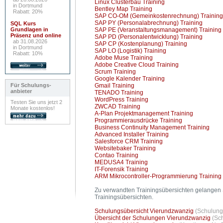
Linux Clusterbau Training
in Dortmund
Bentley Map Training
Rabatt: 20%
SAP CO-OM (Gemeinkostenrechnung) Training
SAP PY (Personalabrechnung) Training
SQL Kurs
Grundlagen in
SAP PE (Veranstaltungsmanagement) Training
Präsenz und online
SAP PD (Personalentwicklung) Training
ab 31.08.2026
SAP CP (Kostenplanung) Training
in Dortmund
SAP LO (Logistik) Training
Rabatt: 10%
Adobe Muse Training
Adobe Creative Cloud Training
Scrum Training
Google Kalender Training
Für Schulungs-
Gmail Training
anbieter
TENADO Training
WordPress Training
Testen Sie uns jetzt 2
ZWCAD Training
Monate kostenlos!
A-Plan Projektmanagement Training
Programmierausdrücke Training
Business Continuity Management Training
Advanced Installer Training
Salesforce CRM Training
Websitebaker Training
Contao Training
MEDUSA4 Training
IT-Forensik Training
ARM Mikrocontroller-Programmierung Training
Zu verwandten Trainingsübersichten gelangen 
Trainingsübersichten.
Schulungsübersicht Vierundzwanzig
(Schulung
Übersicht der Schulungen Vierundzwanzig
(Sc