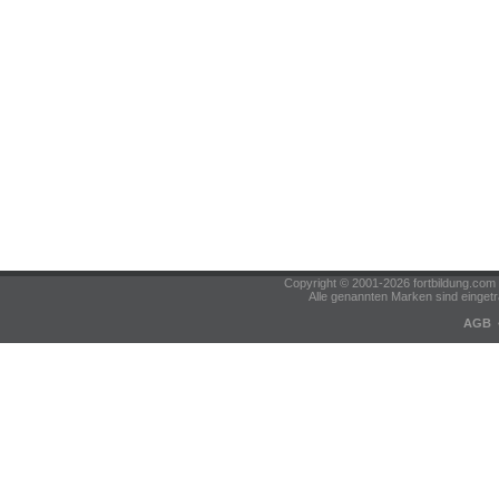
Copyright © 2001-2026 fortbildung.c
Alle genannten Marken sind eingetr
AGB