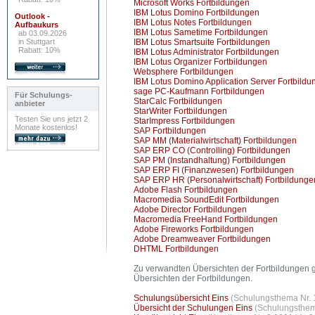
Microsoft Works Fortbildungen
IBM Lotus Domino Fortbildungen
Outlook -
IBM Lotus Notes Fortbildungen
Aufbaukurs
IBM Lotus Sametime Fortbildungen
ab 03.09.2026
in Stuttgart
IBM Lotus Smartsuite Fortbildungen
Rabatt: 10%
IBM Lotus Administrator Fortbildungen
IBM Lotus Organizer Fortbildungen
Websphere Fortbildungen
IBM Lotus Domino Application Server Fortbild
sage PC-Kaufmann Fortbildungen
Für Schulungs-
StarCalc Fortbildungen
anbieter
StarWriter Fortbildungen
Testen Sie uns jetzt 2
StarImpress Fortbildungen
Monate kostenlos!
SAP Fortbildungen
SAP MM (Materialwirtschaft) Fortbildungen
SAP ERP CO (Controlling) Fortbildungen
SAP PM (Instandhaltung) Fortbildungen
SAP ERP FI (Finanzwesen) Fortbildungen
SAP ERP HR (Personalwirtschaft) Fortbildunge
Adobe Flash Fortbildungen
Macromedia SoundEdit Fortbildungen
Adobe Director Fortbildungen
Macromedia FreeHand Fortbildungen
Adobe Fireworks Fortbildungen
Adobe Dreamweaver Fortbildungen
DHTML Fortbildungen
Zu verwandten Übersichten der Fortbildungen g
Übersichten der Fortbildungen.
Schulungsübersicht Eins
(Schulungsthema Nr. 
Übersicht der Schulungen Eins
(Schulungsthem