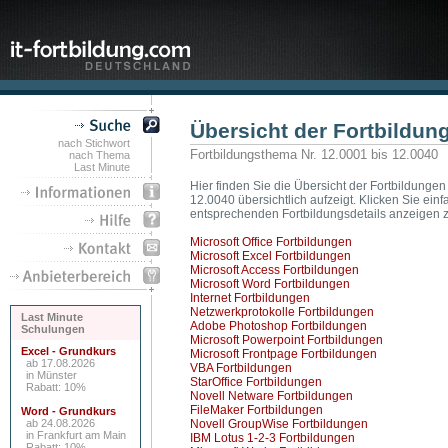
Übersicht der Fortbildun
nach Stichwort
Fortbildungsthema Nr. 12.0001 bis 12.0040
nach Thema
Last Minute
Hier finden Sie die Übersicht der Fortbildungen
12.0040 übersichtlich aufzeigt. Klicken Sie ei
entsprechenden Fortbildungsdetails anzeigen z
Microsoft Office Fortbildungen
Microsoft Excel Fortbildungen
Microsoft Access Fortbildungen
Microsoft Word Fortbildungen
Internet Fortbildungen
Netzwerkprotokolle Fortbildungen
Last Minute
Adobe Photoshop Fortbildungen
Schulungen
Microsoft Powerpoint Fortbildungen
Excel - Grundkurs
Microsoft Frontpage Fortbildungen
ab 17.08.2026
VBA Fortbildungen
in Münster
StarOffice Fortbildungen
Rabatt: 10%
Novell Netware Fortbildungen
FileMaker Fortbildungen
Word - Grundkurs
ab 24.08.2026
Novell GroupWise Fortbildungen
in Frankfurt am Main
IBM Lotus 1-2-3 Fortbildungen
Rabatt: 10%