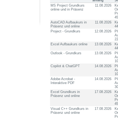
anfang
S
MS Project Grundkurs
11.08.2026
Ke
online und in Präsenz
On
P
4
AutoCAD Aufbaukurs in
11.08.2026
K
Präsenz und online
4
Project - Grundkurs
12.08.2026
PC
Au
2
Excel Aufbaukurs online
13.08.2026
K
4
Outlook - Grundkurs
13.08.2026
PC
Au
10
Copilot & ChatGPT
14.08.2026
PC
Au
10
Adobe Acrobat -
14.08.2026
PC
Interaktive PDF
Au
3
Excel Grundkurs in
17.08.2026
Ke
Präsenz und online
On
P
4
Visual C++ Grundkurs in
17.08.2026
Ke
Präsenz und online
On
P