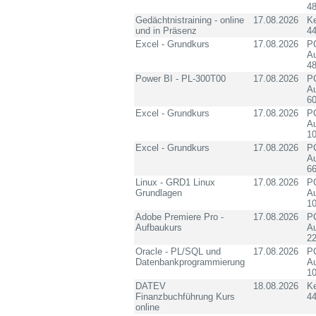
4
Gedächtnistraining - online
17.08.2026
K
und in Präsenz
4
Excel - Grundkurs
17.08.2026
PC
Au
4
Power BI - PL-300T00
17.08.2026
PC
Au
60
Excel - Grundkurs
17.08.2026
PC
Au
10
Excel - Grundkurs
17.08.2026
PC
Au
6
Linux - GRD1 Linux
17.08.2026
PC
Grundlagen
Au
10
Adobe Premiere Pro -
17.08.2026
PC
Aufbaukurs
Au
2
Oracle - PL/SQL und
17.08.2026
PC
Datenbankprogrammierung
Au
10
DATEV
18.08.2026
K
Finanzbuchführung Kurs
4
online