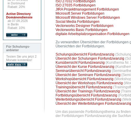
ISO 27032 Fortbildungen
in Dortmund
ISO 27035 Fortbildungen
Rabatt: 20%
JIRA Projektmanagement Fortbildungen
Microsoft Server Fortbildungen
Active Directory
Domänendienste
Microsoft Windows Server Fortbildungen
ab 07.09.2026
Social Media Fortbildungen
in Berlin
Vectorworks Designer Fortbildungen
Rabatt: 10%
Vectorworks Basic Fortbildungen
digitale Arbeitsplatzorganisation Fortbildungen
Zu verwandten Übersichten der Fortbildungen g
Übersichten der Fortbildungen.
Für Schulungs-
anbieter
Schulungsübersicht Fünfundzwanzig
(Schulung
Testen Sie uns jetzt 2
Übersicht der Schulungen Fünfundzwanzig
(Sc
Monate kostenlos!
Kursübersicht Fünfundzwanzig
(Kursthema Nr. 
Übersicht der Kurse Fünfundzwanzig
(Kursthem
Seminarübersicht Fünfundzwanzig
(Seminarthe
Übersicht der Seminare Fünfundzwanzig
(Semi
Workshopübersicht Fünfundzwanzig
(Workshop
Übersicht der Workshops Fünfundzwanzig
(Wor
Trainingsübersicht Fünfundzwanzig
(Trainings
Übersicht der Trainings Fünfundzwanzig
(Train
Fortbildungsübersicht Fünfundzwanzig
(Fortbi
Weiterbildungsübersicht Fünfundzwanzig
(Weit
Übersicht der Weiterbildungen Fünfundzwanzi
Um das passende Fortbildungsthema zu finden e
der Fortbildungen Fünfundzwanzig die Suchfunkt