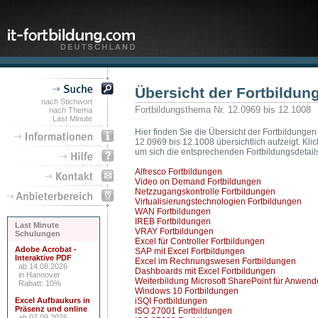
Übersicht der Fortbildu
nach Stichwort
Fortbildungsthema Nr. 12.0969 bis 12.1008
nach Thema
Last Minute
Hier finden Sie die Übersicht der Fortbildungen
12.0969 bis 12.1008 übersichtlich aufzeigt. Kl
um sich die entsprechenden Fortbildungsdetail
Alfresco Fortbildungen
Video on Demand Fortbildungen
Netzzugangskontrolle Fortbildungen
Virtualisierungstechnologien Fortbildungen
WAN Fortbildungen
IREB Fortbildungen
Last Minute
VRAY Fortbildungen
Schulungen
Excel für Controller Fortbildungen
Adobe Acrobat -
SAP mit Excel Fortbildungen
Interaktive PDF
Excel im Rechnungswesen Fortbildungen
ab 14.08.2026
Dashboards mit Excel Fortbildungen
in Hannover
Weiterbildung Microsoft SharePoint für Anwend
Rabatt: 10%
Windows 10 Fortbildungen
Excel Aufbaukurs in
iSQI Fortbildungen
Präsenz und online
ISO 27001 Fortbildungen
ab 07.09.2026