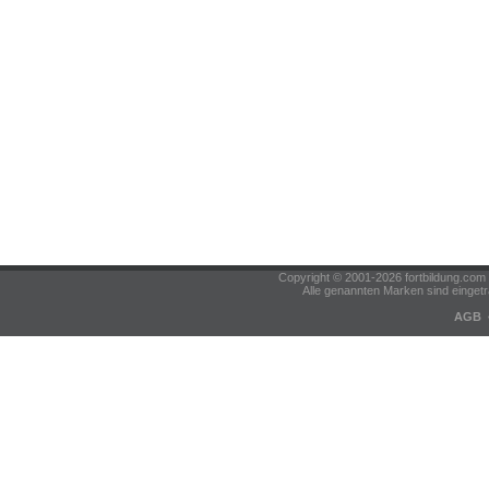
Copyright © 2001-2026 fortbildung.c
Alle genannten Marken sind eingetr
AGB