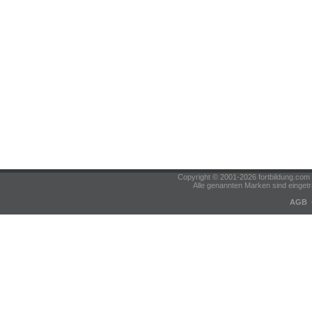
Copyright © 2001-2026 fortbildung.c
Alle genannten Marken sind eingetr
AGB