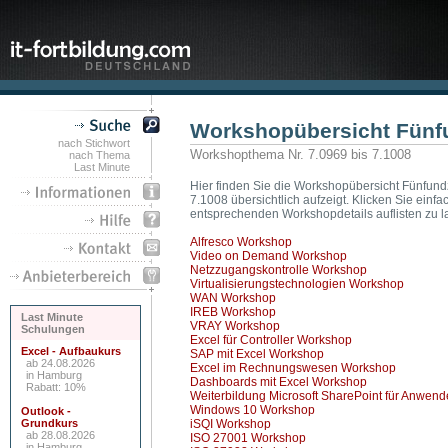
Workshopübersicht Fünf
nach Stichwort
Workshopthema Nr. 7.0969 bis 7.1008
nach Thema
Last Minute
Hier finden Sie die Workshopübersicht Fünfund
7.1008 übersichtlich aufzeigt. Klicken Sie ei
entsprechenden Workshopdetails auflisten zu l
Alfresco Workshop
Video on Demand Workshop
Netzzugangskontrolle Workshop
Virtualisierungstechnologien Workshop
WAN Workshop
IREB Workshop
Last Minute
VRAY Workshop
Schulungen
Excel für Controller Workshop
Excel - Aufbaukurs
SAP mit Excel Workshop
ab 24.08.2026
Excel im Rechnungswesen Workshop
in Hamburg
Dashboards mit Excel Workshop
Rabatt: 10%
Weiterbildung Microsoft SharePoint für Anwen
Windows 10 Workshop
Outlook -
Grundkurs
iSQI Workshop
ab 28.08.2026
ISO 27001 Workshop
in Hamburg