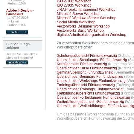
ISO 27032 Workshop
Rabatt: 10%
ISO 27035 Workshop
JIRA Projektmanagement Workshop
Adobe InDesign -
Microsoft Server Workshop
Grundkurs
ab 07.09.2026
Microsoft Windows Server Workshop
in Erfurt
Social Media Workshop
Rabatt: 10%
Vectorworks Designer Workshop
Vectorworks Basic Workshop
digitale Arbeitsplatzorganisation Workshop
Zu verwandten Workshopübersichten gelangen 
Für Schulungs-
Workshopübersichten.
anbieter
Testen Sie uns jetzt 2
Schulungsübersicht Fünfundzwanzig
(Schulung
Monate kostenlos!
Übersicht der Schulungen Fünfundzwanzig
(Sc
Kursübersicht Fünfundzwanzig
(Kursthema Nr. 
Übersicht der Kurse Fünfundzwanzig
(Kursthem
Seminarübersicht Fünfundzwanzig
(Seminarthe
Übersicht der Seminare Fünfundzwanzig
(Semi
Übersicht der Workshops Fünfundzwanzig
(Wor
Trainingsübersicht Fünfundzwanzig
(Trainings
Übersicht der Trainings Fünfundzwanzig
(Train
Fortbildungsübersicht Fünfundzwanzig
(Fortbi
Übersicht der Fortbildungen Fünfundzwanzig
(
Weiterbildungsübersicht Fünfundzwanzig
(Weit
Übersicht der Weiterbildungen Fünfundzwanzi
Um das passende Workshopthema zu finden empf
Workshopübersicht Fünfundzwanzig die Suchfunk