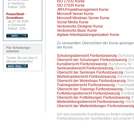
ISO 27032 Kurse
in Hamburg
ISO 27035 Kurse
Rabatt: 10%
JIRA Projektmanagement Kurse
Microsoft Server Kurse
PowerShell -
Grundkurs
Microsoft Windows Server Kurse
ab 07.09.2026
Social Media Kurse
in Dortmund
Vectorworks Designer Kurse
Rabatt: 10%
Vectorworks Basic Kurse
digitale Arbeitsplatzorganisation Kurse
Zu verwandten Übersichten der Kurse gelangen 
der Kurse.
Für Schulungs-
anbieter
Schulungsübersicht Fünfundzwanzig
(Schulung
Testen Sie uns jetzt 2
Übersicht der Schulungen Fünfundzwanzig
(Sc
Monate kostenlos!
Kursübersicht Fünfundzwanzig
(Kursthema Nr. 
Seminarübersicht Fünfundzwanzig
(Seminarthe
Übersicht der Seminare Fünfundzwanzig
(Semi
Workshopübersicht Fünfundzwanzig
(Workshop
Übersicht der Workshops Fünfundzwanzig
(Wor
Trainingsübersicht Fünfundzwanzig
(Trainings
Übersicht der Trainings Fünfundzwanzig
(Train
Fortbildungsübersicht Fünfundzwanzig
(Fortbi
Übersicht der Fortbildungen Fünfundzwanzig
(
Weiterbildungsübersicht Fünfundzwanzig
(Weit
Übersicht der Weiterbildungen Fünfundzwanzi
Um das passende Kursthema zu finden empfehlen
Fünfundzwanzig die Suchfunktion auf unserer S