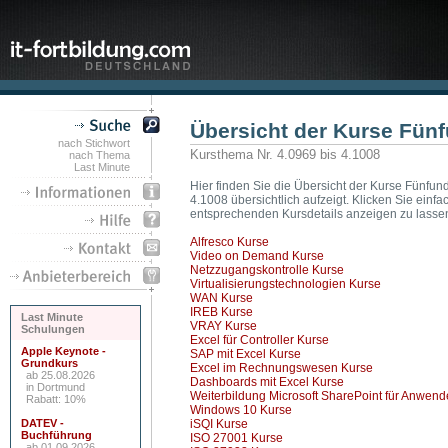
Übersicht der Kurse Fün
nach Stichwort
Kursthema Nr. 4.0969 bis 4.1008
nach Thema
Last Minute
Hier finden Sie die Übersicht der Kurse Fünfund
4.1008 übersichtlich aufzeigt. Klicken Sie ein
entsprechenden Kursdetails anzeigen zu lasse
Alfresco Kurse
Video on Demand Kurse
Netzzugangskontrolle Kurse
Virtualisierungstechnologien Kurse
WAN Kurse
IREB Kurse
Last Minute
VRAY Kurse
Schulungen
Excel für Controller Kurse
Apple Keynote -
SAP mit Excel Kurse
Grundkurs
Excel im Rechnungswesen Kurse
ab 25.08.2026
Dashboards mit Excel Kurse
in Dortmund
Weiterbildung Microsoft SharePoint für Anwend
Rabatt: 10%
Windows 10 Kurse
DATEV -
iSQI Kurse
Buchführung
ISO 27001 Kurse
ab 01.09.2026