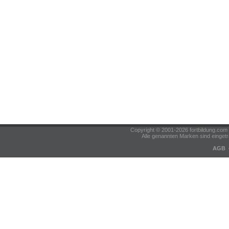
Copyright © 2001-2026 fortbildung.c
Alle genannten Marken sind eingetr
AGB