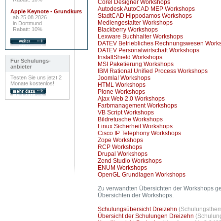
Corel Designer Workshops
Autodesk AutoCAD MEP Workshops
Apple Keynote - Grundkurs
StadtCAD Hippodamos Workshops
ab 25.08.2026
Mediengestalter Workshops
in Dortmund
Rabatt: 10%
Blackberry Workshops
Lexware Buchhalter Workshops
DATEV Betriebliches Rechnungswesen Work
DATEV Personalwirtschaft Workshops
InstallShield Workshops
Für Schulungs-
MSI Paketierung Workshops
anbieter
IBM Rational Unified Process Workshops
Testen Sie uns jetzt 2
Joomla! Workshops
Monate kostenlos!
HTML Workshops
Plone Workshops
Ajax Web 2.0 Workshops
Farbmanagement Workshops
VB Script Workshops
Bildretusche Workshops
Linux Sicherheit Workshops
Cisco IP Telephony Workshops
Zope Workshops
RCP Workshops
Drupal Workshops
Zend Studio Workshops
ENUM Workshops
OpenGL Grundlagen Workshops
Zu verwandten Übersichten der Workshops gel
Übersichten der Workshops.
Schulungsübersicht Dreizehn
(Schulungsthem
Übersicht der Schulungen Dreizehn
(Schulung