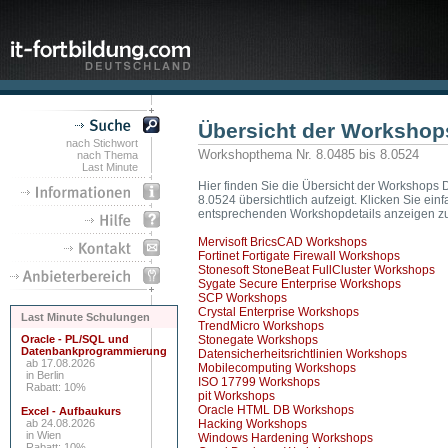
Übersicht der Workshop
nach Stichwort
Workshopthema Nr. 8.0485 bis 8.0524
nach Thema
Last Minute
Hier finden Sie die Übersicht der Workshops 
8.0524 übersichtlich aufzeigt. Klicken Sie e
entsprechenden Workshopdetails anzeigen zu
Mervisoft BricsCAD Workshops
Fortinet Fortigate Firewall Workshops
Stonesoft StoneBeat FullCluster Workshops
Sygate Secure Enterprise Workshops
SCP Workshops
Crystal Enterprise Workshops
Last Minute Schulungen
TrendMicro Workshops
Oracle - PL/SQL und
Stonegate Workshops
Datenbankprogrammierung
Datensicherheitsrichtlinien Workshops
ab 17.08.2026
Mobilecomputing Workshops
in Berlin
ISO 17799 Workshops
Rabatt: 10%
pit Workshops
Oracle HTML DB Workshops
Excel - Aufbaukurs
ab 24.08.2026
Hacking Workshops
in Wien
Windows Hardening Workshops
Rabatt: 10%