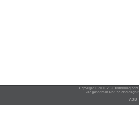
Copyright © 2001-2026 fortbildung.c
Alle genannten Marken sind eingetr
AGB