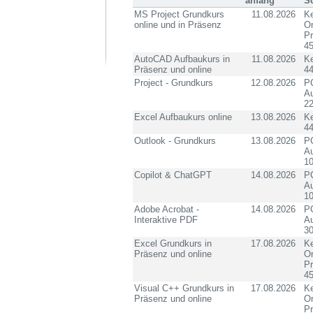
anfang
S
MS Project Grundkurs
11.08.2026
Ke
online und in Präsenz
On
P
4
AutoCAD Aufbaukurs in
11.08.2026
K
Präsenz und online
4
Project - Grundkurs
12.08.2026
PC
Au
2
Excel Aufbaukurs online
13.08.2026
K
4
Outlook - Grundkurs
13.08.2026
PC
Au
10
Copilot & ChatGPT
14.08.2026
PC
Au
10
Adobe Acrobat -
14.08.2026
PC
Interaktive PDF
Au
3
Excel Grundkurs in
17.08.2026
Ke
Präsenz und online
On
P
4
Visual C++ Grundkurs in
17.08.2026
Ke
Präsenz und online
On
P