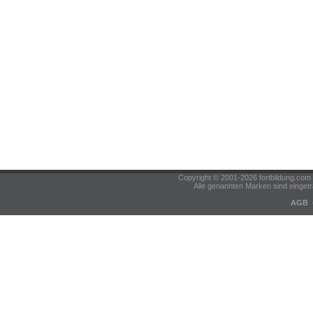
Copyright © 2001-2026 fortbildung.c
Alle genannten Marken sind eingetr
AGB