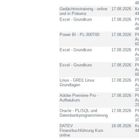
4
Gedächtnistraining - online
17.08.2026
K
und in Präsenz
4
Excel - Grundkurs
17.08.2026
PC
Au
4
Power BI - PL-300T00
17.08.2026
PC
Au
60
Excel - Grundkurs
17.08.2026
PC
Au
10
Excel - Grundkurs
17.08.2026
PC
Au
6
Linux - GRD1 Linux
17.08.2026
PC
Grundlagen
Au
10
Adobe Premiere Pro -
17.08.2026
PC
Aufbaukurs
Au
2
Oracle - PL/SQL und
17.08.2026
PC
Datenbankprogrammierung
Au
10
DATEV
18.08.2026
K
Finanzbuchführung Kurs
4
online