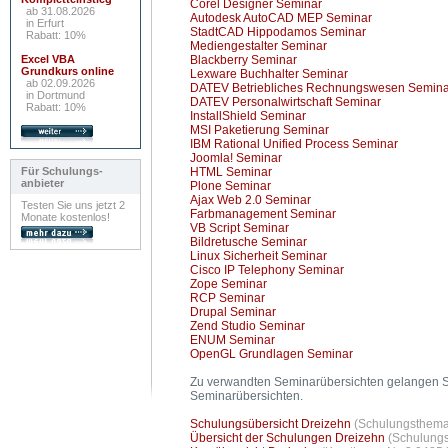
Corel Designer Seminar
ab 31.08.2026
Autodesk AutoCAD MEP Seminar
in Erfurt
StadtCAD Hippodamos Seminar
Rabatt: 10%
Mediengestalter Seminar
Excel VBA
Blackberry Seminar
Grundkurs online
Lexware Buchhalter Seminar
ab 02.09.2026
DATEV Betriebliches Rechnungswesen Semina
in Dortmund
DATEV Personalwirtschaft Seminar
Rabatt: 10%
InstallShield Seminar
MSI Paketierung Seminar
IBM Rational Unified Process Seminar
Joomla! Seminar
Für Schulungs-
HTML Seminar
anbieter
Plone Seminar
Ajax Web 2.0 Seminar
Testen Sie uns jetzt 2
Farbmanagement Seminar
Monate kostenlos!
VB Script Seminar
Bildretusche Seminar
Linux Sicherheit Seminar
Cisco IP Telephony Seminar
Zope Seminar
RCP Seminar
Drupal Seminar
Zend Studio Seminar
ENUM Seminar
OpenGL Grundlagen Seminar
Zu verwandten Seminarübersichten gelangen Si
Seminarübersichten.
Schulungsübersicht Dreizehn
(Schulungsthema 
Übersicht der Schulungen Dreizehn
(Schulungs