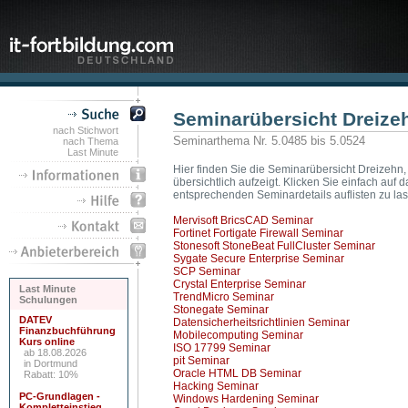
Seminarübersicht Dreize
nach Stichwort
Seminarthema Nr. 5.0485 bis 5.0524
nach Thema
Last Minute
Hier finden Sie die Seminarübersicht Dreizehn,
übersichtlich aufzeigt. Klicken Sie einfach au
entsprechenden Seminardetails auflisten zu la
Mervisoft BricsCAD Seminar
Fortinet Fortigate Firewall Seminar
Stonesoft StoneBeat FullCluster Seminar
Sygate Secure Enterprise Seminar
SCP Seminar
Crystal Enterprise Seminar
Last Minute
TrendMicro Seminar
Schulungen
Stonegate Seminar
DATEV
Datensicherheitsrichtlinien Seminar
Finanzbuchführung
Mobilecomputing Seminar
Kurs online
ISO 17799 Seminar
ab 18.08.2026
pit Seminar
in Dortmund
Oracle HTML DB Seminar
Rabatt: 10%
Hacking Seminar
PC-Grundlagen -
Windows Hardening Seminar
Kompletteinstieg