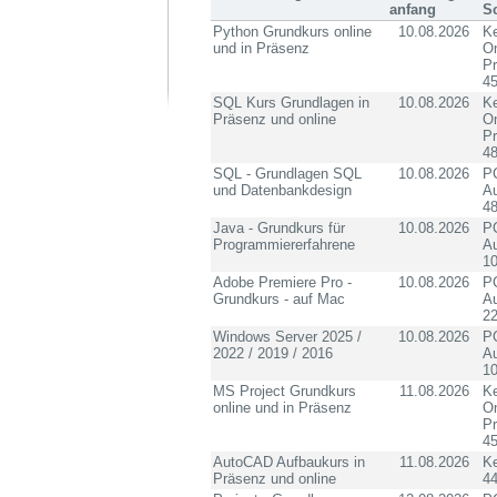
anfang
S
Python Grundkurs online
10.08.2026
Ke
und in Präsenz
On
P
4
SQL Kurs Grundlagen in
10.08.2026
Ke
Präsenz und online
On
P
4
SQL - Grundlagen SQL
10.08.2026
PC
und Datenbankdesign
Au
4
Java - Grundkurs für
10.08.2026
PC
Programmiererfahrene
Au
10
Adobe Premiere Pro -
10.08.2026
PC
Grundkurs - auf Mac
Au
2
Windows Server 2025 /
10.08.2026
PC
2022 / 2019 / 2016
Au
10
MS Project Grundkurs
11.08.2026
Ke
online und in Präsenz
On
P
4
AutoCAD Aufbaukurs in
11.08.2026
K
Präsenz und online
4