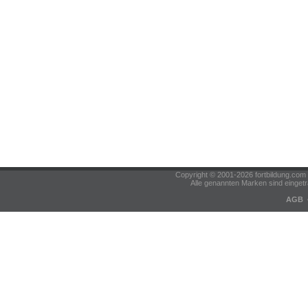
Copyright © 2001-2026 fortbildung.c
Alle genannten Marken sind eingetr
AGB