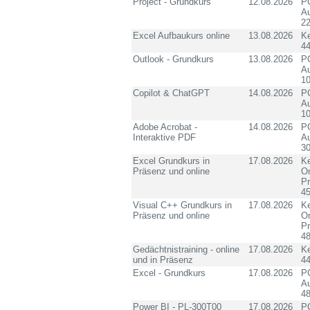
Project - Grundkurs
12.08.2026
PC
Au
2
Excel Aufbaukurs online
13.08.2026
K
4
Outlook - Grundkurs
13.08.2026
PC
Au
10
Copilot & ChatGPT
14.08.2026
PC
Au
10
Adobe Acrobat -
14.08.2026
PC
Interaktive PDF
Au
3
Excel Grundkurs in
17.08.2026
Ke
Präsenz und online
On
P
4
Visual C++ Grundkurs in
17.08.2026
Ke
Präsenz und online
On
P
4
Gedächtnistraining - online
17.08.2026
K
und in Präsenz
4
Excel - Grundkurs
17.08.2026
PC
Au
4
Power BI - PL-300T00
17.08.2026
PC