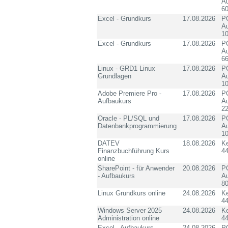
Au
60
Excel - Grundkurs
17.08.2026
PC
Au
10
Excel - Grundkurs
17.08.2026
PC
Au
6
Linux - GRD1 Linux
17.08.2026
PC
Grundlagen
Au
10
Adobe Premiere Pro -
17.08.2026
PC
Aufbaukurs
Au
2
Oracle - PL/SQL und
17.08.2026
PC
Datenbankprogrammierung
Au
10
DATEV
18.08.2026
K
Finanzbuchführung Kurs
4
online
SharePoint - für Anwender
20.08.2026
PC
- Aufbaukurs
Au
8
Linux Grundkurs online
24.08.2026
K
4
Windows Server 2025
24.08.2026
K
Administration online
4
Excel - Aufbaukurs
24.08.2026
PC