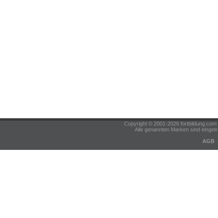
Copyright © 2001-2026 fortbildung.c
Alle genannten Marken sind eingetr
AGB