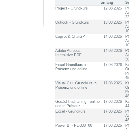
anfang
S
Project - Grundkurs
12.08.2026
PC
Au
2
Outlook - Grundkurs
13.08.2026
PC
Au
10
Copilot & ChatGPT
14.08.2026
PC
Au
10
Adobe Acrobat -
14.08.2026
PC
Interaktive PDF
Au
3
Excel Grundkurs in
17.08.2026
Ke
Präsenz und online
On
P
4
Visual C++ Grundkurs in
17.08.2026
Ke
Präsenz und online
On
P
4
Gedächtnistraining - online
17.08.2026
K
und in Präsenz
4
Excel - Grundkurs
17.08.2026
PC
Au
4
Power BI - PL-300T00
17.08.2026
PC