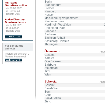
Berlin
MS Teams
Brandenburg
Grundkurs online
Bremen
ab 28.08.2026
in Dortmund
Hamburg
Rabatt: 20%
Hessen
Mecklenburg-Vorpommern
Active Directory
Niedersachsen
Domänendienste
Nordrhein-Westfalen
ab 07.09.2026
Rheinland-Pfalz
in München
Rabatt: 10%
Saarland
Sachsen
Sachsen-Anhalt
Schleswig-Holstein
Thüringen
Für Schulungs-
anbieter
Österreich
Anbi
Testen Sie uns jetzt 2
Gesamt
Monate kostenlos!
Kärnten
Oberösterreich
Salzburg
Steiermark
Tirol
Wien
Schweiz
Anbi
Gesamt
Basel-Stadt
Bern
Genf
Sankt Gallen
Zürich