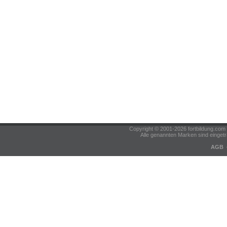
Copyright © 2001-2026 fortbildung.c
Alle genannten Marken sind eingetr
AGB