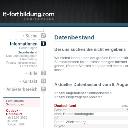
Datenbestand
Förderungen
Bei uns suchen Sie nicht vergebens
Datenbestand
Nutzungsbedingungen
Wir bieten Ihnen einen der größten Datenbest
IT Ausbildung
Seminarthemen im deutschsprachigen Internet.
Programmieren lernen
geben, können Sie sich hier jederzeit einen a
Excel lernen
lassen.
Aktueller Datenbestand vom 9. Augu
Anzahl angebotener Seminarthemen
Anzahl eingetragener Anbieter
Last Minute
Schulungen
Deutschland
Anbi
Gesamt
Outlook -
ohne Bundeslandangabe
Grundkurs
ab 13.08.2026
AZ
in Berlin
Baden-Württemberg
Rabatt: 10%
Bayern