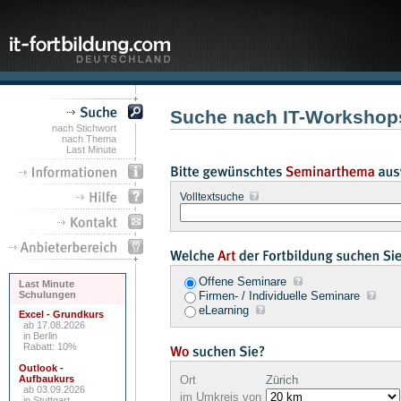
Suche nach IT-Workshops
nach Stichwort
nach Thema
Last Minute
Volltextsuche
Offene Seminare
Last Minute
Schulungen
Firmen- / Individuelle Seminare
eLearning
Excel - Grundkurs
ab 17.08.2026
in Berlin
Rabatt: 10%
Outlook -
Aufbaukurs
Ort
Zürich
ab 03.09.2026
im Umkreis von
in Stuttgart