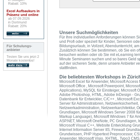
Rabatt: 10%
Excel Aufbaukurs in
Präsenz und online
ab 07.09.2026
in Dortmund
Rabatt: 20%
Unsere Suchmöglichkeiten
Für Ihre individuellen Anforderungen können Si
und Profi oder speziell für Kinder, Senioren od
Bildungsurlaub, in Vollzeit, Abendunterricht,
Für Schulungs-
anbieter
Zusätzlich können Sie bestimmen, ob Sie ein of
besuchen wollen oder ob Sie mit eLearning ler
Testen Sie uns jetzt 2
Minute Seminaren suchen und so bares Geld s
Monate kostenlos!
auf der sicheren Seite, denn unsere Anbieter v
stattfinden.
Die beliebtesten Workshops in Züric
Microsoft Excel für Anwender, Microsoft Access f
Microsoft Office , Microsoft Powerpoint, Microso
Applications), MySQL für Einsteiger, Microsoft O
Adobe Photoshop, HTML, Adobe InDesign - Grun
Datenbank für Entwickler, C/C++ , Microsoft E
Server für Administratoren, Netzwerksicherheit,
Netzwerkadministration, Netzwerkarchitektur, 
Grundlagen, Microsoft Windows Server 2008 für
Markup Language), Microsoft Windows 7 für A
ASP.NET, Microsoft OneNote, PC Grundlagen, In
Microsoft Visual C++, Website Entwicklung Gru
Internet Information Server IIS, Firewall Grund
Grundwissen, PHP Hypertext Preprocessor, CSS,
Anwender, Microsoft Visio, XHTML, Typo3 CMS