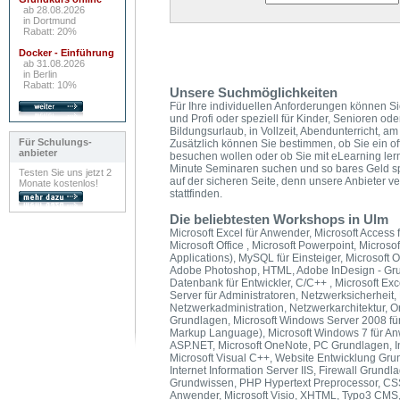
ab 28.08.2026
in Dortmund
Rabatt: 20%
Docker - Einführung
ab 31.08.2026
in Berlin
Rabatt: 10%
Unsere Suchmöglichkeiten
Für Ihre individuellen Anforderungen können Si
und Profi oder speziell für Kinder, Senioren od
Bildungsurlaub, in Vollzeit, Abendunterricht,
Für Schulungs-
Zusätzlich können Sie bestimmen, ob Sie ein of
anbieter
besuchen wollen oder ob Sie mit eLearning ler
Minute Seminaren suchen und so bares Geld s
Testen Sie uns jetzt 2
auf der sicheren Seite, denn unsere Anbieter v
Monate kostenlos!
stattfinden.
Die beliebtesten Workshops in Ulm
Microsoft Excel für Anwender, Microsoft Access f
Microsoft Office , Microsoft Powerpoint, Microso
Applications), MySQL für Einsteiger, Microsoft O
Adobe Photoshop, HTML, Adobe InDesign - Grun
Datenbank für Entwickler, C/C++ , Microsoft E
Server für Administratoren, Netzwerksicherheit,
Netzwerkadministration, Netzwerkarchitektur, 
Grundlagen, Microsoft Windows Server 2008 für
Markup Language), Microsoft Windows 7 für A
ASP.NET, Microsoft OneNote, PC Grundlagen, In
Microsoft Visual C++, Website Entwicklung Gru
Internet Information Server IIS, Firewall Grund
Grundwissen, PHP Hypertext Preprocessor, CSS,
Anwender, Microsoft Visio, XHTML, Typo3 CMS