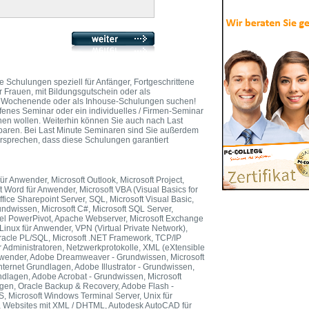
e Schulungen speziell für Anfänger, Fortgeschrittene
er Frauen, mit Bildungsgutschein oder als
 am Wochenende oder als Inhouse-Schulungen suchen!
fenes Seminar oder ein individuelles / Firmen-Seminar
nen wollen. Weiterhin können Sie auch nach Last
paren. Bei Last Minute Seminaren sind Sie außerdem
ersprechen, dass diese Schulungen garantiert
ür Anwender, Microsoft Outlook, Microsoft Project,
ft Word für Anwender, Microsoft VBA (Visual Basics for
ffice Sharepoint Server, SQL, Microsoft Visual Basic,
dwissen, Microsoft C#, Microsoft SQL Server,
xcel PowerPivot, Apache Webserver, Microsoft Exchange
 Linux für Anwender, VPN (Virtual Private Network),
Oracle PL/SQL, Microsoft .NET Framework, TCP/IP
 Administratoren, Netzwerkprotokolle, XML (eXtensible
nwender, Adobe Dreamweaver - Grundwissen, Microsoft
ternet Grundlagen, Adobe Illustrator - Grundwissen,
ndlagen, Adobe Acrobat - Grundwissen, Microsoft
lagen, Oracle Backup & Recovery, Adobe Flash -
 Microsoft Windows Terminal Server, Unix für
, Websites mit XML / DHTML, Autodesk AutoCAD für