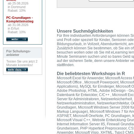
ab 25.08.2026
in Dortmund
Rabatt: 10%
PC-Grundlagen -
Kompletteinstieg
ab 31.08.2026
in Erfurt
Unsere Suchmöglichkeiten
Rabatt: 10%
Für Ihre individuellen Anforderungen können Si
und Profi oder speziell für Kinder, Senioren od
Bildungsurlaub, in Vollzeit, Abendunterricht,
Zusätzlich können Sie bestimmen, ob Sie ein of
Für Schulungs-
besuchen wollen oder ob Sie mit eLearning ler
anbieter
Minute Seminaren suchen und so bares Geld s
auf der sicheren Seite, denn unsere Anbieter v
Testen Sie uns jetzt 2
stattfinden.
Monate kostenlos!
Die beliebtesten Workshops in R
Microsoft Excel für Anwender, Microsoft Access f
Microsoft Office , Microsoft Powerpoint, Microso
Applications), MySQL für Einsteiger, Microsoft O
Adobe Photoshop, HTML, Adobe InDesign - Grun
Datenbank für Entwickler, C/C++ , Microsoft E
Server für Administratoren, Netzwerksicherheit,
Netzwerkadministration, Netzwerkarchitektur, 
Grundlagen, Microsoft Windows Server 2008 für
Markup Language), Microsoft Windows 7 für A
ASP.NET, Microsoft OneNote, PC Grundlagen, In
Microsoft Visual C++, Website Entwicklung Gru
Internet Information Server IIS, Firewall Grund
Grundwissen, PHP Hypertext Preprocessor, CSS,
Anwender, Microsoft Visio, XHTML, Typo3 CMS