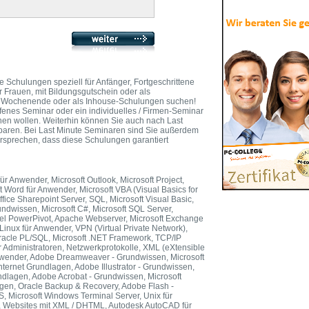
e Schulungen speziell für Anfänger, Fortgeschrittene
er Frauen, mit Bildungsgutschein oder als
 am Wochenende oder als Inhouse-Schulungen suchen!
fenes Seminar oder ein individuelles / Firmen-Seminar
nen wollen. Weiterhin können Sie auch nach Last
paren. Bei Last Minute Seminaren sind Sie außerdem
ersprechen, dass diese Schulungen garantiert
ür Anwender, Microsoft Outlook, Microsoft Project,
ft Word für Anwender, Microsoft VBA (Visual Basics for
ffice Sharepoint Server, SQL, Microsoft Visual Basic,
dwissen, Microsoft C#, Microsoft SQL Server,
xcel PowerPivot, Apache Webserver, Microsoft Exchange
 Linux für Anwender, VPN (Virtual Private Network),
Oracle PL/SQL, Microsoft .NET Framework, TCP/IP
 Administratoren, Netzwerkprotokolle, XML (eXtensible
nwender, Adobe Dreamweaver - Grundwissen, Microsoft
ternet Grundlagen, Adobe Illustrator - Grundwissen,
ndlagen, Adobe Acrobat - Grundwissen, Microsoft
lagen, Oracle Backup & Recovery, Adobe Flash -
 Microsoft Windows Terminal Server, Unix für
, Websites mit XML / DHTML, Autodesk AutoCAD für