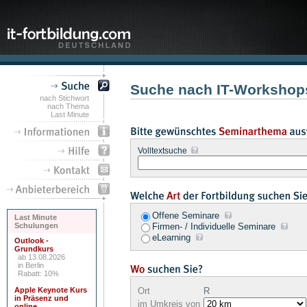
Suche nach IT-Workshops
nach Stichwort
nach Thema
Last Minute
Volltextsuche
Offene Seminare
Last Minute
Schulungen
Firmen- / Individuelle Seminare
eLearning
Outlook -
Grundkurs
ab 13.08.2026
in Berlin
Rabatt: 10%
Apple Keynote Kurs
Ort
R
in Präsenz und
im Umkreis von
online