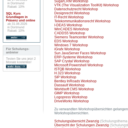
SugarCRM Workshop
in Dortmund
VTK (The Visualization ToolKit) Workshop
Rabatt: 10%
Datenschutzrecht Workshop
Designrecht Workshop
SQL Kurs
Grundlagen in
IT-Recht Workshop
Präsenz und online
Telekommunikationsrecht Workshop
ab 31.08.2026
I-DEAS Workshop
in Dortmund
WinCADES Workshop
Rabatt: 10%
CADDS5 Workshop
Siemens Teamcenter Workshop
EDS Workshop
Windows 7 Workshop
Für Schulungs-
iGrafx Workshop
anbieter
Sun JavaServer Faces Workshop
ERP-Systeme Workshop
Testen Sie uns jetzt 2
SAP Crystal Workshop
Monate kostenlos!
Microsoft Powershell Workshop
ISTQB Workshop
H.323 Workshop
SIP Workshop
Bentley InRoads Workshop
Dassault Workshop
Worldsoft CMS Workshop
GIMP Workshop
Logopress Workshop
DriveWorks Workshop
Zu verwandten Workshopübersichten gelangen 
Workshopübersichten.
Schulungsübersicht Zwanzig
(Schulungsthema N
Übersicht der Schulungen Zwanzig
(Schulungst