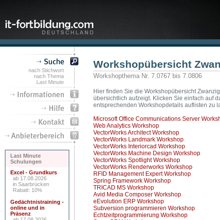
Workshopübersicht Zwan
nach Stichwort
Workshopthema Nr. 7.0767 bis 7.0806
nach Thema
Last Minute
Hier finden Sie die Workshopübersicht Zwanzig
übersichtlich aufzeigt. Klicken Sie einfach a
entsprechenden Workshopdetails auflisten zu l
Microsoft Office Communications Server Works
Web Analytics Workshop
VectorWorks Architect Workshop
VectorWorks Landmark Workshop
VectorWorks Interiorcad Workshop
VectorWorks Machine Design Workshop
Last Minute
VectorWorks Spotlight Workshop
Schulungen
VectorWorks Renderworks Workshop
Excel - Grundkurs
RFID Management Expert Workshop
ab 17.08.2026
Spring Framework Workshop
in Saarbrücken
TRICAD MS Workshop
Rabatt: 10%
Avid Media Composer Workshop
eEvolution ERP Workshop
Gedächtnistraining -
online und in
Subversion programmieren Workshop
Präsenz
Echtzeitprogrammierung Workshop
ab 17.08.2026