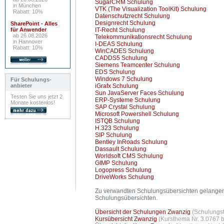
SugarCRM Schulung
in München
VTK (The Visualization ToolKit) Schulung
Rabatt: 10%
Datenschutzrecht Schulung
Designrecht Schulung
SharePoint - Alles
für Anwender
IT-Recht Schulung
ab 26.08.2026
Telekommunikationsrecht Schulung
in Hannover
I-DEAS Schulung
Rabatt: 10%
WinCADES Schulung
CADDS5 Schulung
Siemens Teamcenter Schulung
EDS Schulung
Windows 7 Schulung
Für Schulungs-
anbieter
iGrafx Schulung
Sun JavaServer Faces Schulung
Testen Sie uns jetzt 2
ERP-Systeme Schulung
Monate kostenlos!
SAP Crystal Schulung
Microsoft Powershell Schulung
ISTQB Schulung
H.323 Schulung
SIP Schulung
Bentley InRoads Schulung
Dassault Schulung
Worldsoft CMS Schulung
GIMP Schulung
Logopress Schulung
DriveWorks Schulung
Zu verwandten Schulungsübersichten gelangen 
Schulungsübersichten.
Übersicht der Schulungen Zwanzig
(Schulungst
Kursübersicht Zwanzig
(Kursthema Nr. 3.0767 b