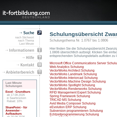
Schulungsübersicht Zwa
nach Stichwort
Schulungsthema Nr. 1.0767 bis 1.0806
nach Thema
Last Minute
Hier finden Sie die Schulungsübersicht Zwanzig
1.0806 übersichtlich aufzeigt. Klicken Sie ein
entsprechenden Schulungsdetails auflisten zu 
Microsoft Office Communications Server Schul
Web Analytics Schulung
VectorWorks Architect Schulung
VectorWorks Landmark Schulung
VectorWorks Interiorcad Schulung
VectorWorks Machine Design Schulung
Last Minute
VectorWorks Spotlight Schulung
Schulungen
VectorWorks Renderworks Schulung
Excel - Grundkurs
RFID Management Expert Schulung
ab 17.08.2026
Spring Framework Schulung
in Saarbrücken
TRICAD MS Schulung
Rabatt: 10%
Avid Media Composer Schulung
eEvolution ERP Schulung
SharePoint - für
Anwender -
Subversion programmieren Schulung
Aufbaukurs
Echtzeitprogrammierung Schulung
ab 20.08.2026