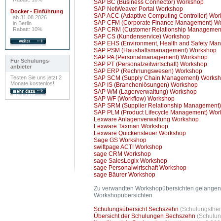
SAP BC (Business Connector) Workshop
SAP NetWeaver Portal Workshop
Docker - Einführung
SAP ACC (Adaptive Computing Controller) Wo
ab 31.08.2026
SAP CFM (Corporate Finance Management) W
in Berlin
Rabatt: 10%
SAP CRM (Customer Relationship Managemen
SAP CS (Kundenservice) Workshop
SAP EHS (Environment, Health and Safety Ma
SAP PSM (Haushaltsmanagement) Workshop
SAP PA (Personalmanagement) Workshop
Für Schulungs-
SAP PT (Personalzeitwirtschaft) Workshop
anbieter
SAP ERP (Rechnungswesen) Workshop
Testen Sie uns jetzt 2
SAP SCM (Supply Chain Management) Works
Monate kostenlos!
SAP IS (Branchenlösungen) Workshop
SAP WM (Lagerverwaltung) Workshop
SAP WF (Workflow) Workshop
SAP SRM (Supplier Relationship Management
SAP PLM (Product Lifecycle Management) Wo
Lexware Anlagenverwaltung Workshop
Lexware Taxman Workshop
Lexware Quickensteuer Workshop
Sage GS Workshop
swiftpage ACT! Workshop
sage CRM Workshop
sage SalesLogix Workshop
sage Personalwirtschaft Workshop
sage Bäurer Workshop
Zu verwandten Workshopübersichten gelangen 
Workshopübersichten.
Schulungsübersicht Sechszehn
(Schulungsthem
Übersicht der Schulungen Sechszehn
(Schulun