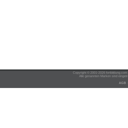
Copyright © 2001-2026 fortbildung.c
Alle genannten Marken sind eingetr
AGB