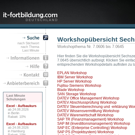
Workshopübersicht Sec
nach Stichwort
Workshopthema Nr. 7.0606 bis 7.0645
nach Thema
Last Minute
Hier finden Sie die Workshopübersicht Sechsze
7.0645 übersichtlich aufzeigt. Klicken Sie ei
entsprechenden Workshopdetails auflisten zu l
EPLAN Workshop
IBM Server Workshop
HP Server Workshop
Fujitsu-Siemens Workshop
Blade Workshop
SAN Storage Workshop
Last Minute
DATEV Office Management Workshop
Schulungen
DATEV Abschlussprüfung Workshop
Excel - Aufbaukurs
DATEV Steuernberechnung und -erklärung Wo
ab 24.08.2026
DATEV Wissensvermittlung Workshop
in Berlin
DATEV Warenwirtschaft Workshop
Rabatt: 10%
SAP TR (Finanzmanagement) Workshop
SAP IM (Investitionsmanagement) Workshop
Excel - Aufbaukurs
ab 24.08.2026
SAP EC (Enterprise Controlling) Workshop
in Hamburg
SAP PS (Projektsystem) Workshop
Rabatt: 10%