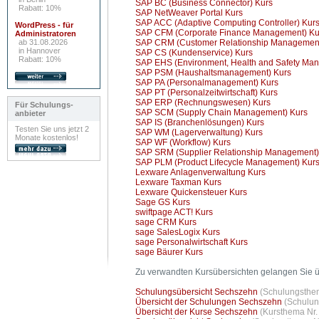
SAP BC (Business Connector) Kurs
Rabatt: 10%
SAP NetWeaver Portal Kurs
SAP ACC (Adaptive Computing Controller) Kur
WordPress - für
SAP CFM (Corporate Finance Management) Ku
Administratoren
ab 31.08.2026
SAP CRM (Customer Relationship Management
in Hannover
SAP CS (Kundenservice) Kurs
Rabatt: 10%
SAP EHS (Environment, Health and Safety Ma
SAP PSM (Haushaltsmanagement) Kurs
SAP PA (Personalmanagement) Kurs
SAP PT (Personalzeitwirtschaft) Kurs
SAP ERP (Rechnungswesen) Kurs
Für Schulungs-
SAP SCM (Supply Chain Management) Kurs
anbieter
SAP IS (Branchenlösungen) Kurs
Testen Sie uns jetzt 2
SAP WM (Lagerverwaltung) Kurs
Monate kostenlos!
SAP WF (Workflow) Kurs
SAP SRM (Supplier Relationship Management)
SAP PLM (Product Lifecycle Management) Kur
Lexware Anlagenverwaltung Kurs
Lexware Taxman Kurs
Lexware Quickensteuer Kurs
Sage GS Kurs
swiftpage ACT! Kurs
sage CRM Kurs
sage SalesLogix Kurs
sage Personalwirtschaft Kurs
sage Bäurer Kurs
Zu verwandten Kursübersichten gelangen Sie ü
Schulungsübersicht Sechszehn
(Schulungsthem
Übersicht der Schulungen Sechszehn
(Schulun
Übersicht der Kurse Sechszehn
(Kursthema Nr.