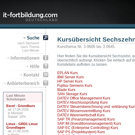
Kursübersicht Sechszeh
nach Stichwort
Kursthema Nr. 3.0606 bis 3.0645
nach Thema
Last Minute
Hier finden Sie die Kursübersicht Sechszehn, w
übersichtlich aufzeigt. Klicken Sie einfach a
Kursdetails auflisten zu lassen.
EPLAN Kurs
IBM Server Kurs
HP Server Kurs
Fujitsu-Siemens Kurs
Blade Kurs
SAN Storage Kurs
Last Minute
DATEV Office Management Kurs
Schulungen
DATEV Abschlussprüfung Kurs
Excel - Grundkurs
DATEV Steuernberechnung und -erklärung Kur
ab 17.08.2026
DATEV Wissensvermittlung Kurs
in Münster
DATEV Warenwirtschaft Kurs
Rabatt: 10%
SAP TR (Finanzmanagement) Kurs
SAP IM (Investitionsmanagement) Kurs
Linux - GRD1 Linux
Grundlagen
SAP EC (Enterprise Controlling) Kurs
ab 17.08.2026
SAP PS (Projektsystem) Kurs
in Berlin