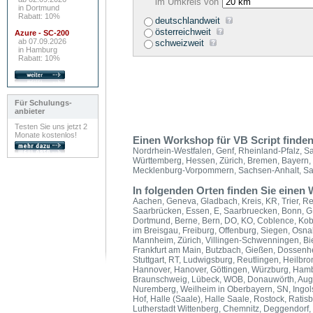
im Umkreis von
in Dortmund
Rabatt: 10%
deutschlandweit
österreichweit
Azure - SC-200
ab 07.09.2026
schweizweit
in Hamburg
Rabatt: 10%
Für Schulungs-
anbieter
Testen Sie uns jetzt 2
Monate kostenlos!
Einen Workshop für VB Script finden
Nordrhein-Westfalen, Genf, Rheinland-Pfalz, S
Württemberg, Hessen, Zürich, Bremen, Bayern,
Mecklenburg-Vorpommern, Sachsen-Anhalt, Sac
In folgenden Orten finden Sie eine
Aachen, Geneva, Gladbach, Kreis, KR, Trier, R
Saarbrücken, Essen, E, Saarbruecken, Bonn, G
Dortmund, Berne, Bern, DO, KO, Coblence, Koble
im Breisgau, Freiburg, Offenburg, Siegen, Osn
Mannheim, Zürich, Villingen-Schwenningen, Biele
Frankfurt am Main, Butzbach, Gießen, Dossenh
Stuttgart, RT, Ludwigsburg, Reutlingen, Heilbro
Hannover, Hanover, Göttingen, Würzburg, Hambur
Braunschweig, Lübeck, WOB, Donauwörth, Augsb
Nuremberg, Weilheim in Oberbayern, SN, Ingols
Hof, Halle (Saale), Halle Saale, Rostock, Rati
Lutherstadt Wittenberg, Chemnitz, Deggendorf,