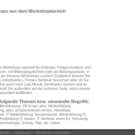
shops aus dem Workshopbereich
e Workshops speziell für Anfänger, Fortgeschrittene und
rauen, mit Bildungsgutschein oder als Bildungsurlaub, in
r als Inhouse-Workshops suchen! Zusätzlich können Sie
n individuelles / Firmen-Seminar besuchen oder ob Sie
n Sie auch nach Last Minute Seminaren suchen und so
sind Sie außerdem auf der sicheren Seite, denn unsere
rantiert stattfinden.
 folgende Themen bzw. verwandte Begriffe:
 Bevölkerung, VB Script, aller, Weiterbildung
, alles, programmieren lernen, Allerdings,
l, IT Weiterbildung, Deutschlands, Weiterbildung IT,
 Fortbildung IT, lassen, IT Seminar, eines Es, Schulung
stechnologie, Schule, Titel, ab, Leben
om GmbH •
Impressum
• Alle Rechte vorbehalten.