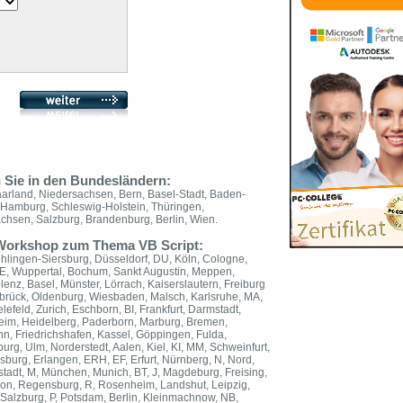
 Sie in den Bundesländern:
aarland, Niedersachsen, Bern, Basel-Stadt, Baden-
 Hamburg, Schleswig-Holstein, Thüringen,
hsen, Salzburg, Brandenburg, Berlin, Wien.
n Workshop zum Thema VB Script:
ehlingen-Siersburg, Düsseldorf, DU, Köln, Cologne,
E, Wuppertal, Bochum, Sankt Augustin, Meppen,
nz, Basel, Münster, Lörrach, Kaiserslautern, Freiburg
abrück, Oldenburg, Wiesbaden, Malsch, Karlsruhe, MA,
feld, Zurich, Eschborn, BI, Frankfurt, Darmstadt,
eim, Heidelberg, Paderborn, Marburg, Bremen,
nn, Friedrichshafen, Kassel, Göppingen, Fulda,
g, Ulm, Norderstedt, Aalen, Kiel, KI, MM, Schweinfurt,
urg, Erlangen, ERH, EF, Erfurt, Nürnberg, N, Nord,
tadt, M, München, Munich, BT, J, Magdeburg, Freising,
sbon, Regensburg, R, Rosenheim, Landshut, Leipzig,
 Salzburg, P, Potsdam, Berlin, Kleinmachnow, NB,