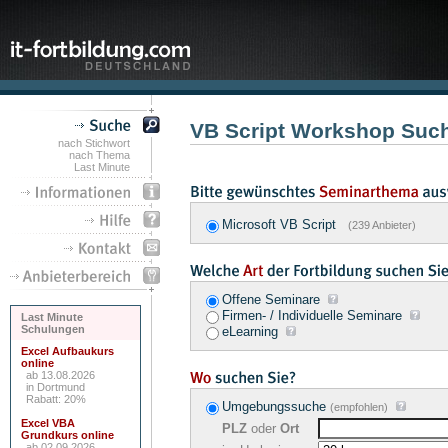
VB Script Workshop Suc
nach Stichwort
nach Thema
Last Minute
Microsoft VB Script
(239 Anbieter)
Offene Seminare
Firmen- / Individuelle Seminare
Last Minute
Schulungen
eLearning
Excel Aufbaukurs
online
ab 13.08.2026
in Dortmund
Rabatt: 20%
Umgebungssuche
(empfohlen)
Excel VBA
PLZ
oder
Ort
Grundkurs online
ab 02.09.2026