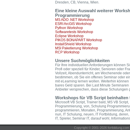
Dresden, CB, Vienna, Wien.
Eine kleine Auswahl weiterer Work
Programmierung
MS ADO .NET Workshop
ESRI ArcGIS Workshop
Python Workshop
Softwaretests Workshop
Eclipse Workshop
PIKOS BONAPART Workshop
InstallShield Workshop
MSI Paketierung Workshop
RCP Workshop
Unsere Suchmöglichkeiten
Für Ihre individuellen Anforderungen können Si
Profi oder speziell für Kinder, Senioren oder F
Vollzeit, Abendunterricht, am Wochenende ode
bestimmen, ob Sie ein offenes Seminar oder ei
mit eLearning lernen wollen. Weiterhin könne
bares Geld sparen. Bei Last Minute Seminaren 
Anbieter versprechen, dass diese Schulungen ga
Workshops für VB Script beinhalten
Microsoft VB Script, Trainer bald, MS VB Script,
Programmierung, von, Schulung Programmierung
programmieren, Monaten, Programmierung, Antei
nun, IT Schulung, neuen, IT Fortbildung, deren,
IT, Spieler, Seminar IT, darauf wohl, Information
Copyright © 2001-2026 fortbildung.c