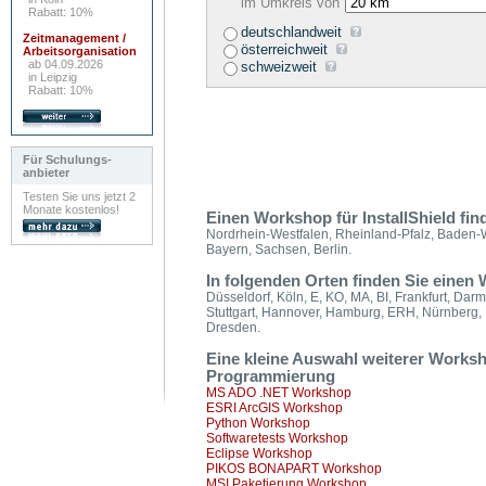
im Umkreis von
Rabatt: 10%
deutschlandweit
Zeitmanagement /
österreichweit
Arbeitsorganisation
ab 04.09.2026
schweizweit
in Leipzig
Rabatt: 10%
Für Schulungs-
anbieter
Testen Sie uns jetzt 2
Monate kostenlos!
Einen Workshop für InstallShield fi
Nordrhein-Westfalen, Rheinland-Pfalz, Baden
Bayern, Sachsen, Berlin.
In folgenden Orten finden Sie einen
Düsseldorf, Köln, E, KO, MA, BI, Frankfurt, Dar
Stuttgart, Hannover, Hamburg, ERH, Nürnberg, 
Dresden.
Eine kleine Auswahl weiterer Work
Programmierung
MS ADO .NET Workshop
ESRI ArcGIS Workshop
Python Workshop
Softwaretests Workshop
Eclipse Workshop
PIKOS BONAPART Workshop
MSI Paketierung Workshop