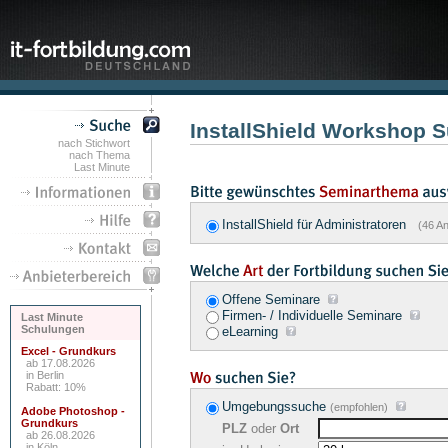
InstallShield Workshop 
nach Stichwort
nach Thema
Last Minute
InstallShield für Administratoren
(46 An
Offene Seminare
Firmen- / Individuelle Seminare
Last Minute
Schulungen
eLearning
Excel - Grundkurs
ab 17.08.2026
in Berlin
Rabatt: 10%
Umgebungssuche
(empfohlen)
Adobe Photoshop -
Grundkurs
PLZ
oder
Ort
ab 26.08.2026
in Köln