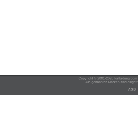
Copyright © 2001-2026 fortbildung.c
Alle genannten Marken sind eingetr
AGB