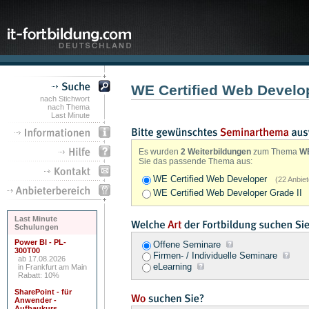
WE Certified Web Develo
nach Stichwort
nach Thema
Last Minute
Es wurden
2 Weiterbildungen
zum Thema
WE
Sie das passende Thema aus:
WE Certified Web Developer
(22 Anbiet
WE Certified Web Developer Grade I
Last Minute
Schulungen
Power BI - PL-
Offene Seminare
300T00
Firmen- / Individuelle Seminare
ab 17.08.2026
eLearning
in Frankfurt am Main
Rabatt: 10%
SharePoint - für
Anwender -
Aufbaukurs