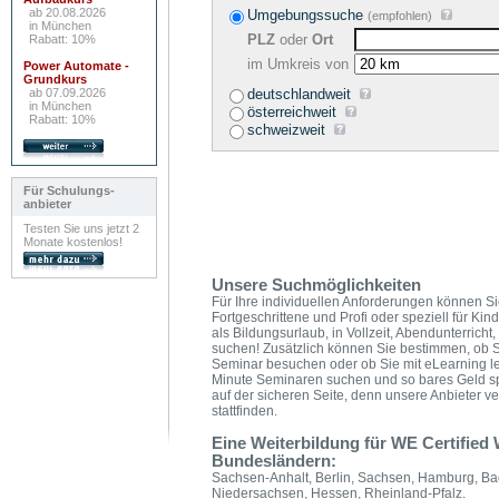
ab 20.08.2026
Umgebungssuche
(empfohlen)
in München
PLZ
oder
Ort
Rabatt: 10%
im Umkreis von
Power Automate -
Grundkurs
ab 07.09.2026
deutschlandweit
in München
österreichweit
Rabatt: 10%
schweizweit
Für Schulungs-
anbieter
Testen Sie uns jetzt 2
Monate kostenlos!
Unsere Suchmöglichkeiten
Für Ihre individuellen Anforderungen können Si
Fortgeschrittene und Profi oder speziell für Ki
als Bildungsurlaub, in Vollzeit, Abendunterri
suchen! Zusätzlich können Sie bestimmen, ob Si
Seminar besuchen oder ob Sie mit eLearning le
Minute Seminaren suchen und so bares Geld s
auf der sicheren Seite, denn unsere Anbieter v
stattfinden.
Eine Weiterbildung für WE Certified 
Bundesländern:
Sachsen-Anhalt, Berlin, Sachsen, Hamburg, Ba
Niedersachsen, Hessen, Rheinland-Pfalz.