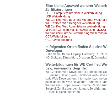
Eine kleine Auswahl weiterer Weiter
Zertifizierungen
ECDL Computerführerschein Weiterbildung
LCP Weiterbildung
WE Certified Web Business Manager Weiterbil
WE Certified Web Designer Weiterbildung
WE Certified Web Administrator Weiterbildung
Microsoft Certified Solutions Associate (MCSA)
Webmasters Europe Zertifizierung Weiterbildu
CCA Weiterbildung
CCEA Weiterbildung
In folgenden Orten finden Sie eine 
Developer:
Halle Saale, Berlin, Leipzig, Hamburg, RT, Nur
KO, Stuttgart, Düsseldorf, Dresden, E, Darmstad
Weiterbildungen für WE Certified W
bzw. verwandte Begriffe:
WE Certified Web Developer, IT Fortbildung, Sei
IT Seminar, Gefahr, Web Developer Web-Develo
statt, Web-Development, Informationstechnolog
beim, gesehen, Web Developer, Parlament, übe
Webmaster Europe, sowohl meinte, Zertifizierun
Beispiel, Zertifizierungen, langen, Zertifizierun
IT, Idee, IT Schulung, ihren