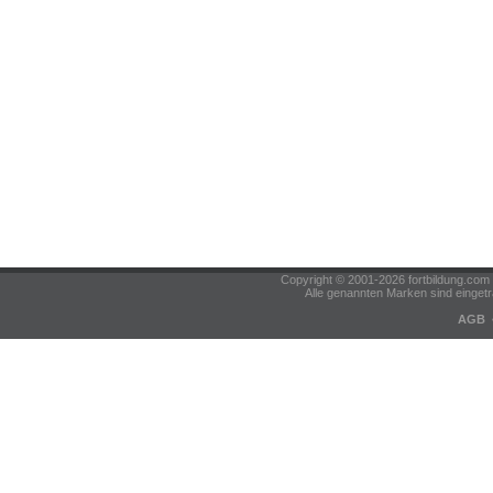
Copyright © 2001-2026 fortbildung.c
Alle genannten Marken sind eingetr
AGB