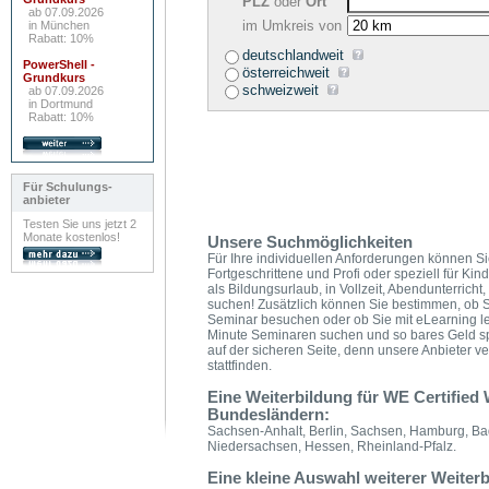
PLZ
oder
Ort
ab 07.09.2026
im Umkreis von
in München
Rabatt: 10%
deutschlandweit
PowerShell -
österreichweit
Grundkurs
schweizweit
ab 07.09.2026
in Dortmund
Rabatt: 10%
Für Schulungs-
anbieter
Testen Sie uns jetzt 2
Monate kostenlos!
Unsere Suchmöglichkeiten
Für Ihre individuellen Anforderungen können Si
Fortgeschrittene und Profi oder speziell für Ki
als Bildungsurlaub, in Vollzeit, Abendunterri
suchen! Zusätzlich können Sie bestimmen, ob Si
Seminar besuchen oder ob Sie mit eLearning le
Minute Seminaren suchen und so bares Geld s
auf der sicheren Seite, denn unsere Anbieter v
stattfinden.
Eine Weiterbildung für WE Certified
Bundesländern:
Sachsen-Anhalt, Berlin, Sachsen, Hamburg, Ba
Niedersachsen, Hessen, Rheinland-Pfalz.
Eine kleine Auswahl weiterer Weiter