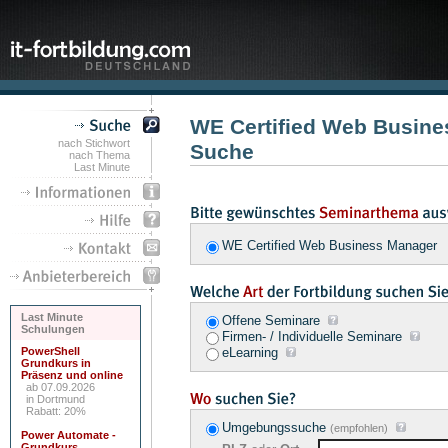
WE Certified Web Busine
nach Stichwort
Suche
nach Thema
Last Minute
WE Certified Web Business Manage
Last Minute
Offene Seminare
Schulungen
Firmen- / Individuelle Seminare
PowerShell
eLearning
Grundkurs in
Präsenz und online
ab 07.09.2026
in Dortmund
Rabatt: 20%
Umgebungssuche
(empfohlen)
Power Automate -
Grundkurs