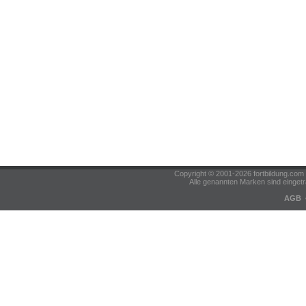
Copyright © 2001-2026 fortbildung.c
Alle genannten Marken sind eingetr
AGB