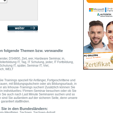
ten folgende Themen bzw. verwandte
ter, DS4800, Zeit, wer, Hardware Seminar, in,
terbildung IT, Tag, IT Schulung, jeder, IT Fortbildung,
 Schulung IT, später, Seminar IT, Viel,
auch, WELT
ie Trainings speziell für Anfänger, Fortgeschrittene und
Frauen, mit Bildungsgutschein oder als Bildungsurlaub, in
r als Inhouse-Trainings suchen! Zusätzlich können Sie
in individuelles / Firmen-Seminar besuchen oder ob Sie
en Sie auch nach Last Minute Seminaren suchen und so
n sind Sie außerdem auf der sicheren Seite, denn unsere
arantiert stattfinden.
n Sie in den Bundesländern:
in-Westfalen, Sachsen, Sachsen-Anhalt,