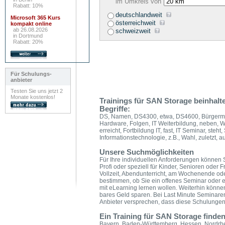
im Umkreis von
Rabatt: 10%
deutschlandweit
Microsoft 365 Kurs
österreichweit
kompakt online
ab 26.08.2026
schweizweit
in Dortmund
Rabatt: 20%
Für Schulungs-
anbieter
Testen Sie uns jetzt 2
Monate kostenlos!
Trainings für SAN Storage beinhal
Begriffe:
DS, Namen, DS4300, etwa, DS4600, Bürgermeis
Hardware, Folgen, IT Weiterbildung, neben, Wei
erreicht, Fortbildung IT, fast, IT Seminar, steht,
Informationstechnologie, z.B., Wahl, zuletzt, 
Unsere Suchmöglichkeiten
Für Ihre individuellen Anforderungen können S
Profi oder speziell für Kinder, Senioren oder 
Vollzeit, Abendunterricht, am Wochenende ode
bestimmen, ob Sie ein offenes Seminar oder e
mit eLearning lernen wollen. Weiterhin könn
bares Geld sparen. Bei Last Minute Seminare
Anbieter versprechen, dass diese Schulungen g
Ein Training für SAN Storage finde
Bayern, Baden-Württemberg, Hessen, Nordrhe