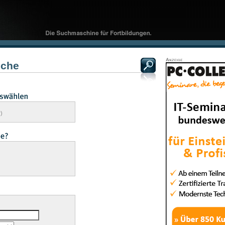
uche
r)