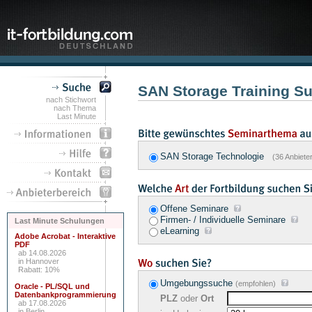
SAN Storage Training S
nach Stichwort
nach Thema
Last Minute
SAN Storage Technologie
(36 Anbiete
Offene Seminare
Firmen- / Individuelle Seminare
Last Minute Schulungen
eLearning
Adobe Acrobat - Interaktive
PDF
ab 14.08.2026
in Hannover
Rabatt: 10%
Umgebungssuche
(empfohlen)
Oracle - PL/SQL und
Datenbankprogrammierung
PLZ
oder
Ort
ab 17.08.2026
in Berlin