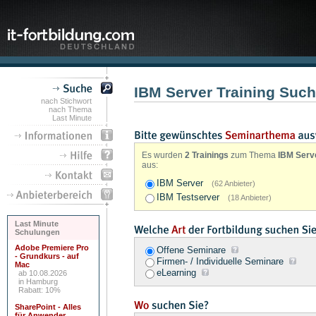
IBM Server Training Suc
nach Stichwort
nach Thema
Last Minute
Es wurden
2 Trainings
zum Thema
IBM Serv
aus:
IBM Server
(62 Anbieter)
IBM Testserver
(18 Anbieter)
Last Minute
Schulungen
Adobe Premiere Pro
Offene Seminare
- Grundkurs - auf
Firmen- / Individuelle Seminare
Mac
eLearning
ab 10.08.2026
in Hamburg
Rabatt: 10%
SharePoint - Alles
für Anwender