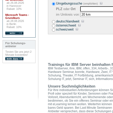
ab 26.08.2026
Umgebungssuche
(empfohlen)
in Hannover
PLZ
oder
Ort
Rabatt: 10%
im Umkreis von
Microsoft Teams -
Grundkurs
ab 28.08.2026
deutschlandweit
in Berlin
österreichweit
Rabatt: 10%
schweizweit
Für Schulungs-
anbieter
Testen Sie uns jetzt 2
Monate kostenlos!
Trainings für IBM Server beinhalten
IBM Testserver, ihre, IBM, offen, 334, Arbeits-, 
Hardware Seminar, konnte, Hardware, Zwei, IT We
Schulung, Theater, IT Fortbildung, amerikanisch
Schulung IT, jetzt, Seminar IT, sich, Information
Unsere Suchmöglichkeiten
Für Ihre individuellen Anforderungen können Sie
Profi oder speziell für Kinder, Senioren oder F
Vollzeit, Abendunterricht, am Wochenende oder
bestimmen, ob Sie ein offenes Seminar oder ei
mit eLearning lernen wollen. Weiterhin könne
bares Geld sparen. Bei Last Minute Seminaren 
Anbieter versprechen, dass diese Schulungen ga