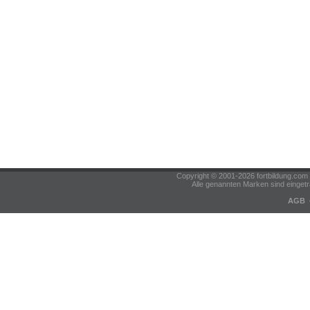
Copyright © 2001-2026 fortbildung.c
Alle genannten Marken sind eingetr
AGB