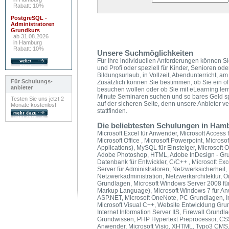
Rabatt: 10%
PostgreSQL -
Administratoren
Grundkurs
ab 31.08.2026
in Hamburg
Rabatt: 10%
Unsere Suchmöglichkeiten
Für Ihre individuellen Anforderungen können Si
und Profi oder speziell für Kinder, Senioren od
Bildungsurlaub, in Vollzeit, Abendunterricht,
Für Schulungs-
Zusätzlich können Sie bestimmen, ob Sie ein of
anbieter
besuchen wollen oder ob Sie mit eLearning ler
Minute Seminaren suchen und so bares Geld s
Testen Sie uns jetzt 2
auf der sicheren Seite, denn unsere Anbieter v
Monate kostenlos!
stattfinden.
Die beliebtesten Schulungen in Ham
Microsoft Excel für Anwender, Microsoft Access f
Microsoft Office , Microsoft Powerpoint, Microso
Applications), MySQL für Einsteiger, Microsoft O
Adobe Photoshop, HTML, Adobe InDesign - Grun
Datenbank für Entwickler, C/C++ , Microsoft E
Server für Administratoren, Netzwerksicherheit,
Netzwerkadministration, Netzwerkarchitektur, 
Grundlagen, Microsoft Windows Server 2008 für
Markup Language), Microsoft Windows 7 für A
ASP.NET, Microsoft OneNote, PC Grundlagen, In
Microsoft Visual C++, Website Entwicklung Gru
Internet Information Server IIS, Firewall Grund
Grundwissen, PHP Hypertext Preprocessor, CSS,
Anwender, Microsoft Visio, XHTML, Typo3 CMS