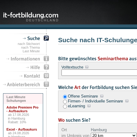
Suche nach IT-Schulung
nach Stichwort
nach Thema
Last Minute
Volltextsuche
Offene Seminare
Last Minute
Schulungen
Firmen- / Individuelle Seminare
eLearning
Adobe Premiere Pro
- Aufbaukurs
ab 17.08.2026
in Hamburg
Rabatt: 10%
Excel - Aufbaukurs
Ort
Hamburg
ab 24.08.2026
im Umkreis von
in Hamburg