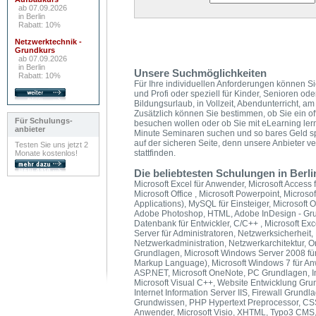
ab 07.09.2026
in Berlin
Rabatt: 10%
Netzwerktechnik -
Grundkurs
ab 07.09.2026
in Berlin
Unsere Suchmöglichkeiten
Rabatt: 10%
Für Ihre individuellen Anforderungen können Si
und Profi oder speziell für Kinder, Senioren od
Bildungsurlaub, in Vollzeit, Abendunterricht,
Zusätzlich können Sie bestimmen, ob Sie ein of
Für Schulungs-
besuchen wollen oder ob Sie mit eLearning ler
anbieter
Minute Seminaren suchen und so bares Geld s
auf der sicheren Seite, denn unsere Anbieter v
Testen Sie uns jetzt 2
stattfinden.
Monate kostenlos!
Die beliebtesten Schulungen in Berli
Microsoft Excel für Anwender, Microsoft Access f
Microsoft Office , Microsoft Powerpoint, Microso
Applications), MySQL für Einsteiger, Microsoft O
Adobe Photoshop, HTML, Adobe InDesign - Grun
Datenbank für Entwickler, C/C++ , Microsoft E
Server für Administratoren, Netzwerksicherheit,
Netzwerkadministration, Netzwerkarchitektur, 
Grundlagen, Microsoft Windows Server 2008 für
Markup Language), Microsoft Windows 7 für A
ASP.NET, Microsoft OneNote, PC Grundlagen, In
Microsoft Visual C++, Website Entwicklung Gru
Internet Information Server IIS, Firewall Grund
Grundwissen, PHP Hypertext Preprocessor, CSS,
Anwender, Microsoft Visio, XHTML, Typo3 CMS