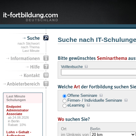
Suche nach IT-Schulungen
nach Stichwort
nach Thema
Last Minute
Volltextsuche
Offene Seminare
Last Minute
Schulungen
Firmen- / Individuelle Seminare
eLearning
Endpoint
Administrator
Associate
ab 24.08.2026
in Berlin
Rabatt: 10%
Ort
Berlin
Lohn + Gehalt -
im Umkreis von
Aufbaukurs