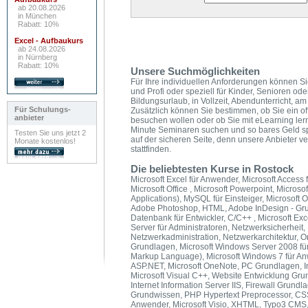
ab 20.08.2026
in München
Rabatt: 10%
Excel - Aufbaukurs
ab 24.08.2026
in Nürnberg
Rabatt: 10%
Unsere Suchmöglichkeiten
Für Ihre individuellen Anforderungen können Si
und Profi oder speziell für Kinder, Senioren od
Bildungsurlaub, in Vollzeit, Abendunterricht,
Für Schulungs-
Zusätzlich können Sie bestimmen, ob Sie ein of
anbieter
besuchen wollen oder ob Sie mit eLearning ler
Minute Seminaren suchen und so bares Geld s
Testen Sie uns jetzt 2
auf der sicheren Seite, denn unsere Anbieter v
Monate kostenlos!
stattfinden.
Die beliebtesten Kurse in Rostock
Microsoft Excel für Anwender, Microsoft Access f
Microsoft Office , Microsoft Powerpoint, Microso
Applications), MySQL für Einsteiger, Microsoft O
Adobe Photoshop, HTML, Adobe InDesign - Grun
Datenbank für Entwickler, C/C++ , Microsoft E
Server für Administratoren, Netzwerksicherheit,
Netzwerkadministration, Netzwerkarchitektur, 
Grundlagen, Microsoft Windows Server 2008 für
Markup Language), Microsoft Windows 7 für A
ASP.NET, Microsoft OneNote, PC Grundlagen, In
Microsoft Visual C++, Website Entwicklung Gru
Internet Information Server IIS, Firewall Grund
Grundwissen, PHP Hypertext Preprocessor, CSS,
Anwender, Microsoft Visio, XHTML, Typo3 CMS