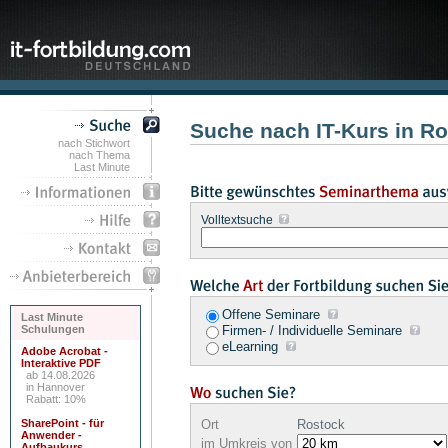
Suche nach IT-Kurs in R
nach Stichwort
nach Thema
Last Minute
Volltextsuche
Offene Seminare
Last Minute
Schulungen
Firmen- / Individuelle Seminare
eLearning
Adobe Acrobat -
Interaktive PDF
ab 14.08.2026
in Hannover
Rabatt: 10%
SharePoint - für
Ort
Rostock
Anwender -
im Umkreis von
Aufbaukurs