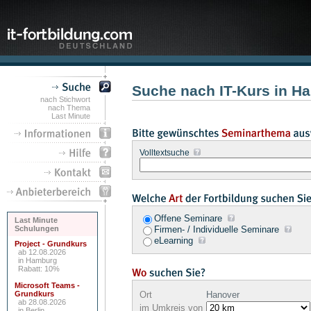
Suche nach IT-Kurs in H
nach Stichwort
nach Thema
Last Minute
Volltextsuche
Offene Seminare
Last Minute
Schulungen
Firmen- / Individuelle Seminare
eLearning
Project - Grundkurs
ab 12.08.2026
in Hamburg
Rabatt: 10%
Microsoft Teams -
Grundkurs
Ort
Hanover
ab 28.08.2026
im Umkreis von
in Berlin