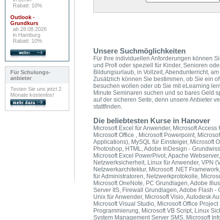
Rabatt: 10%
Outlook -
Grundkurs
ab 28.08.2026
in Hamburg
Rabatt: 10%
Unsere Suchmöglichkeiten
Für Ihre individuellen Anforderungen können Si
und Profi oder speziell für Kinder, Senioren od
Bildungsurlaub, in Vollzeit, Abendunterricht,
Für Schulungs-
anbieter
Zusätzlich können Sie bestimmen, ob Sie ein of
besuchen wollen oder ob Sie mit eLearning ler
Testen Sie uns jetzt 2
Minute Seminaren suchen und so bares Geld s
Monate kostenlos!
auf der sicheren Seite, denn unsere Anbieter v
stattfinden.
Die beliebtesten Kurse in Hanover
Microsoft Excel für Anwender, Microsoft Access f
Microsoft Office , Microsoft Powerpoint, Microso
Applications), MySQL für Einsteiger, Microsoft O
Photoshop, HTML, Adobe InDesign - Grundwissen
Microsoft Excel PowerPivot, Apache Webserver, 
Netzwerksicherheit, Linux für Anwender, VPN (V
Netzwerkarchitektur, Microsoft .NET Framewor
für Administratoren, Netzwerkprotokolle, Micro
Microsoft OneNote, PC Grundlagen, Adobe Illustr
Server IIS, Firewall Grundlagen, Adobe Flash 
Unix für Anwender, Microsoft Visio, Autodesk 
Microsoft Visual Studio, Microsoft Office Projec
Programmierung, Microsoft VB Script, Linux Sich
System Management Server SMS, Microsoft InfoP