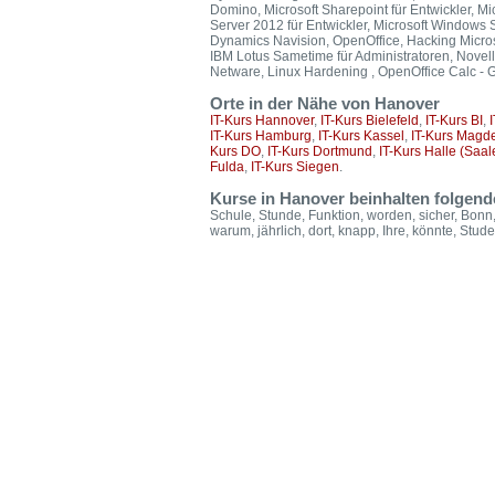
Domino, Microsoft Sharepoint für Entwickler, 
Server 2012 für Entwickler, Microsoft Windows 
Dynamics Navision, OpenOffice, Hacking Micros
IBM Lotus Sametime für Administratoren, Novel
Netware, Linux Hardening , OpenOffice Calc - 
Orte in der Nähe von Hanover
IT-Kurs Hannover
,
IT-Kurs Bielefeld
,
IT-Kurs BI
,
IT-Kurs Hamburg
,
IT-Kurs Kassel
,
IT-Kurs Magd
Kurs DO
,
IT-Kurs Dortmund
,
IT-Kurs Halle (Saal
Fulda
,
IT-Kurs Siegen
.
Kurse in Hanover beinhalten folgen
Schule, Stunde, Funktion, worden, sicher, Bonn, A
warum, jährlich, dort, knapp, Ihre, könnte, Stud