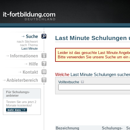
Last Minute Schulungen 
nach Stichwort
nach Thema
Last Minute
Leider ist das gesuchte Last Minute Angebo
Bitte verwenden Sie unsere Suche um ein a
Welche
Last Minute Schulungen suche
Volltextsuche
Für Schulungs-
anbieter
Testen Sie uns jetzt 2
Monate kostenlos!
Bezeichnung
Schulungs-
S