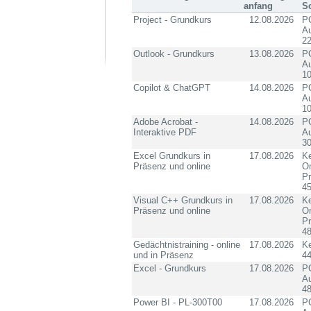
anfang
S
Project - Grundkurs
12.08.2026
PC
Au
2
Outlook - Grundkurs
13.08.2026
PC
Au
10
Copilot & ChatGPT
14.08.2026
PC
Au
10
Adobe Acrobat -
14.08.2026
PC
Interaktive PDF
Au
3
Excel Grundkurs in
17.08.2026
Ke
Präsenz und online
On
P
4
Visual C++ Grundkurs in
17.08.2026
Ke
Präsenz und online
On
P
4
Gedächtnistraining - online
17.08.2026
K
und in Präsenz
4
Excel - Grundkurs
17.08.2026
PC
Au
4
Power BI - PL-300T00
17.08.2026
PC