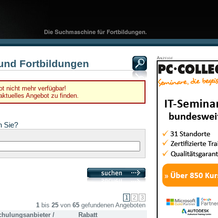
und Fortbildungen
t nicht mehr verfügbar!
ktuelles Angebot zu finden.
n Sie?
1
bis
25
von
65
gefundenen Angeboten
chulungsanbieter /
Rabatt