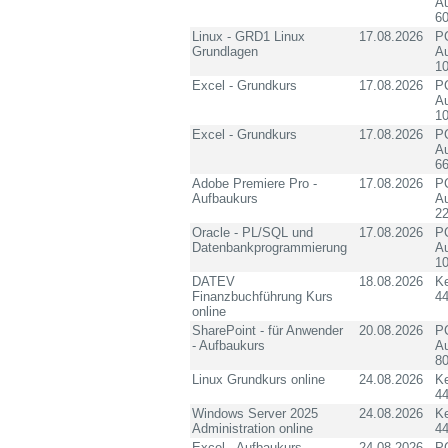
Au
60
Linux - GRD1 Linux
17.08.2026
PC
Grundlagen
Au
10
Excel - Grundkurs
17.08.2026
PC
Au
10
Excel - Grundkurs
17.08.2026
PC
Au
6
Adobe Premiere Pro -
17.08.2026
PC
Aufbaukurs
Au
2
Oracle - PL/SQL und
17.08.2026
PC
Datenbankprogrammierung
Au
10
DATEV
18.08.2026
K
Finanzbuchführung Kurs
4
online
SharePoint - für Anwender
20.08.2026
PC
- Aufbaukurs
Au
8
Linux Grundkurs online
24.08.2026
K
4
Windows Server 2025
24.08.2026
K
Administration online
4
Excel - Aufbaukurs
24.08.2026
PC