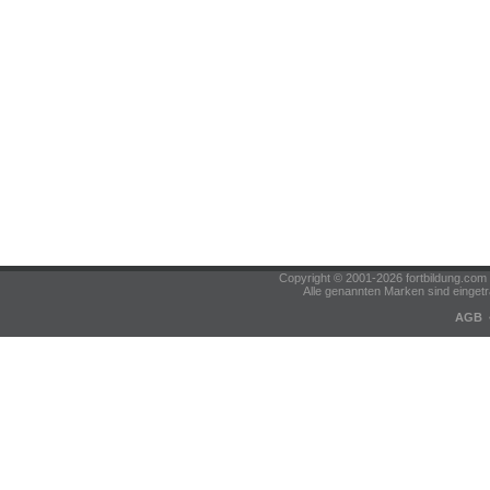
Copyright © 2001-2026 fortbildung.c
Alle genannten Marken sind eingetr
AGB