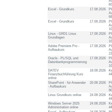
Au
60
Excel - Grundkurs
17.08.2026
PC
Au
6
Excel - Grundkurs
17.08.2026
PC
Au
10
Linux - GRD1 Linux
17.08.2026
PC
Grundlagen
Au
10
Adobe Premiere Pro -
17.08.2026
PC
Aufbaukurs
Au
2
Oracle - PL/SQL und
17.08.2026
PC
Datenbankprogrammierung
Au
10
DATEV
18.08.2026
K
Finanzbuchführung Kurs
4
online
SharePoint - für Anwender
20.08.2026
PC
- Aufbaukurs
Au
8
Linux Grundkurs online
24.08.2026
K
4
Windows Server 2025
24.08.2026
K
Administration online
4
Excel - Aufbaukurs
24.08.2026
PC