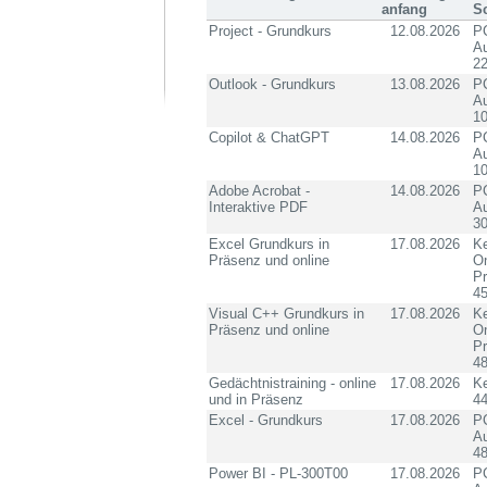
anfang
S
Project - Grundkurs
12.08.2026
PC
Au
2
Outlook - Grundkurs
13.08.2026
PC
Au
10
Copilot & ChatGPT
14.08.2026
PC
Au
10
Adobe Acrobat -
14.08.2026
PC
Interaktive PDF
Au
3
Excel Grundkurs in
17.08.2026
Ke
Präsenz und online
On
P
4
Visual C++ Grundkurs in
17.08.2026
Ke
Präsenz und online
On
P
4
Gedächtnistraining - online
17.08.2026
K
und in Präsenz
4
Excel - Grundkurs
17.08.2026
PC
Au
4
Power BI - PL-300T00
17.08.2026
PC