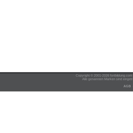
Copyright © 2001-2026 fortbildung.c
Alle genannten Marken sind eingetr
AGB