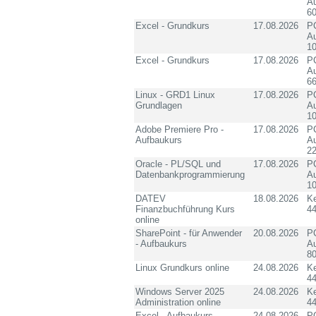
Au
60
Excel - Grundkurs
17.08.2026
PC
Au
10
Excel - Grundkurs
17.08.2026
PC
Au
6
Linux - GRD1 Linux
17.08.2026
PC
Grundlagen
Au
10
Adobe Premiere Pro -
17.08.2026
PC
Aufbaukurs
Au
2
Oracle - PL/SQL und
17.08.2026
PC
Datenbankprogrammierung
Au
10
DATEV
18.08.2026
K
Finanzbuchführung Kurs
4
online
SharePoint - für Anwender
20.08.2026
PC
- Aufbaukurs
Au
8
Linux Grundkurs online
24.08.2026
K
4
Windows Server 2025
24.08.2026
K
Administration online
4
Excel - Aufbaukurs
24.08.2026
PC