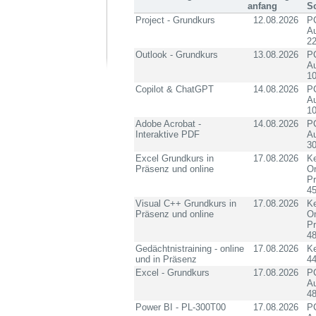
anfang
S
Project - Grundkurs
12.08.2026
PC
Au
2
Outlook - Grundkurs
13.08.2026
PC
Au
10
Copilot & ChatGPT
14.08.2026
PC
Au
10
Adobe Acrobat -
14.08.2026
PC
Interaktive PDF
Au
3
Excel Grundkurs in
17.08.2026
Ke
Präsenz und online
On
P
4
Visual C++ Grundkurs in
17.08.2026
Ke
Präsenz und online
On
P
4
Gedächtnistraining - online
17.08.2026
K
und in Präsenz
4
Excel - Grundkurs
17.08.2026
PC
Au
4
Power BI - PL-300T00
17.08.2026
PC