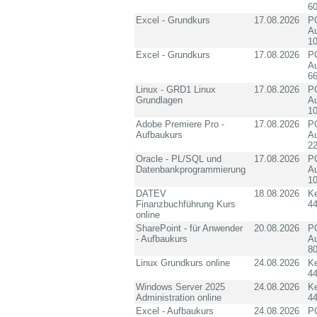
60
Excel - Grundkurs
17.08.2026
PC
Au
10
Excel - Grundkurs
17.08.2026
PC
Au
6
Linux - GRD1 Linux
17.08.2026
PC
Grundlagen
Au
10
Adobe Premiere Pro -
17.08.2026
PC
Aufbaukurs
Au
2
Oracle - PL/SQL und
17.08.2026
PC
Datenbankprogrammierung
Au
10
DATEV
18.08.2026
K
Finanzbuchführung Kurs
4
online
SharePoint - für Anwender
20.08.2026
PC
- Aufbaukurs
Au
8
Linux Grundkurs online
24.08.2026
K
4
Windows Server 2025
24.08.2026
K
Administration online
4
Excel - Aufbaukurs
24.08.2026
PC