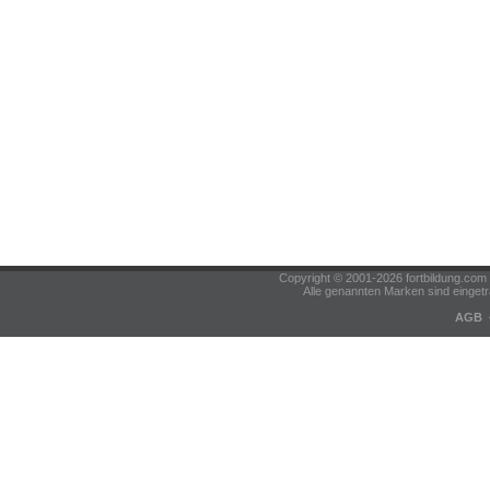
Copyright © 2001-2026 fortbildung.c
Alle genannten Marken sind eingetr
AGB