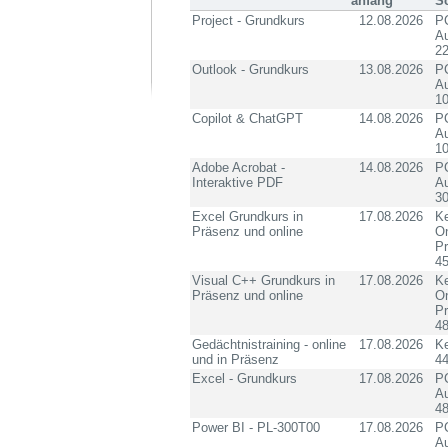
anfang
S
Project - Grundkurs
12.08.2026
PC
Au
2
Outlook - Grundkurs
13.08.2026
PC
Au
10
Copilot & ChatGPT
14.08.2026
PC
Au
10
Adobe Acrobat -
14.08.2026
PC
Interaktive PDF
Au
3
Excel Grundkurs in
17.08.2026
Ke
Präsenz und online
On
P
4
Visual C++ Grundkurs in
17.08.2026
Ke
Präsenz und online
On
P
4
Gedächtnistraining - online
17.08.2026
K
und in Präsenz
4
Excel - Grundkurs
17.08.2026
PC
Au
4
Power BI - PL-300T00
17.08.2026
PC
Au