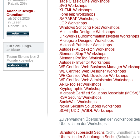
sage Classic Line Workshops
Rabatt: 20%
SVG Workshops
XHTML Workshops
Adobe InDesign -
ForeHelp Workshops
Grundkurs
ab 07.09.2026
SAP ABAP Workshops
in Essen
LCP Workshops
Rabatt: 10%
Windows Scripting Host Workshops
Multimedia-Designer Workshops
LinkWorks Büroinformationssystem Workshops
Micrografx Designer Workshops
Microsoft Publisher Workshops
Für Schulungs-
Autodesk Autosketch Workshops
anbieter
Siemens Step 7 Workshops
Testen Sie uns jetzt 2
Siemens ProTool Workshops
Monate kostenlos!
Autodesk Inventor Workshops
WE Certified Web Business Manager Worksho
WE Certified Web Designer Workshops
WE Certified Web Developer Workshops
WE Certified Web Administrator Workshops
ARIS-Toolset Workshops
Kryptographie Workshops
Microsoft Certified Solutions Associate (MCSA
RSA Security Workshops
SonicWall Workshops
Nokia Security Solutions Workshops
SOAP, UDDI ,WSDL Workshops
Zu verwandten Übersichten der Workshops gela
Übersichten der Workshops.
Schulungsübersicht Sechs
(Schulungsthema Nr.
Übersicht der Schulungen Sechs
(Schulungsthe