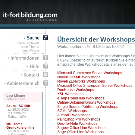
Übersicht der Workshop
nach Stichwort
Workshopthema Nr. 8.0203 bis 8.0242
nach Thema
Last Minute
Hier finden Sie die Übersicht der Workshops Se
8.0242 übersichtlich aufzeigt. Klicken Sie ei
entsprechenden Workshopdetails anzeigen zu 
Microsoft Commerce Server Workshops
Novell DirXML Workshops
Novell ZENworks Workshops
Microsoft Office Sharepoint Server Workshops
DocHouse Workshops
XSL Workshops
Last Minute
eHelp RoboHelp Workshops
Schulungen
Online-Dokumentations Workshops
Azure - SC-900
Single Source Publishing Workshops
ab 28.08.2026
SGML Workshops
in Hannover
AuthorIT Workshops
Rabatt: 10%
PaintShop Pro Workshops
Doc-To-Help Workshops
MS Teams
Grundkurs online
Sagew Office Line Workshops
ab 28.08.2026
Sage Office Line Workshops
in Dortmund