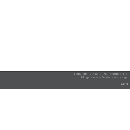
Copyright © 2001-2026 fortbildung.c
Alle genannten Marken sind eingetr
AGB