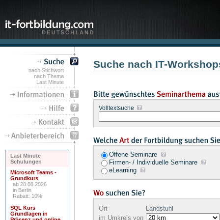
Suche nach IT-Workshops
nach Stichwort
nach Thema
Last Minute
Volltextsuche
Offene Seminare
Last Minute
Schulungen
Firmen- / Individuelle Seminare
eLearning
Microsoft Teams -
Grundkurs
ab 28.08.2026
in Berlin
Rabatt: 10%
SQL Kurs
Ort
Landstuhl
Grundlagen in
im Umkreis von
Präsenz und online