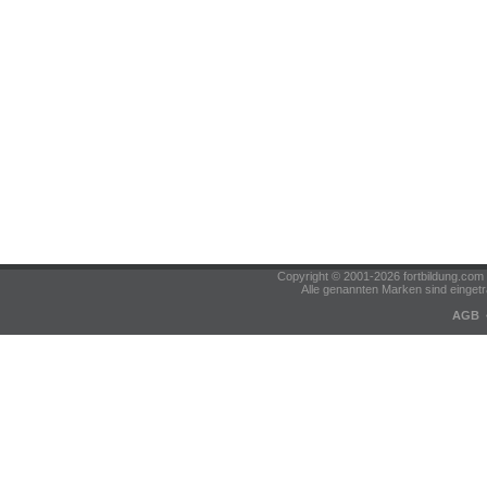
Copyright © 2001-2026 fortbildung.c
Alle genannten Marken sind eingetr
AGB