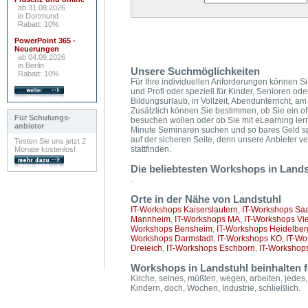
ab 31.08.2026
in Dortmund
Rabatt: 10%
PowerPoint 365 -
Neuerungen
ab 04.09.2026
in Berlin
Unsere Suchmöglichkeiten
Rabatt: 10%
Für Ihre individuellen Anforderungen können Si
und Profi oder speziell für Kinder, Senioren od
Bildungsurlaub, in Vollzeit, Abendunterricht,
Zusätzlich können Sie bestimmen, ob Sie ein of
Für Schulungs-
besuchen wollen oder ob Sie mit eLearning ler
anbieter
Minute Seminaren suchen und so bares Geld s
auf der sicheren Seite, denn unsere Anbieter v
Testen Sie uns jetzt 2
stattfinden.
Monate kostenlos!
Die beliebtesten Workshops in Lands
.
Orte in der Nähe von Landstuhl
IT-Workshops Kaiserslautern
,
IT-Workshops Sa
Mannheim
,
IT-Workshops MA
,
IT-Workshops Vi
Workshops Bensheim
,
IT-Workshops Heidelber
Workshops Darmstadt
,
IT-Workshops KO
,
IT-Wo
Dreieich
,
IT-Workshops Eschborn
,
IT-Workshop
Workshops in Landstuhl beinhalten 
Kirche, seines, müßten, wegen, arbeiten, jedes, 
Kindern, doch, Wochen, Industrie, schließlich.