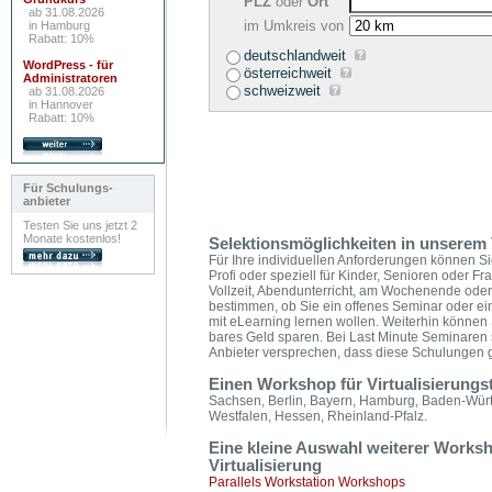
PLZ
oder
Ort
ab 31.08.2026
im Umkreis von
in Hamburg
Rabatt: 10%
deutschlandweit
WordPress - für
österreichweit
Administratoren
schweizweit
ab 31.08.2026
in Hannover
Rabatt: 10%
Für Schulungs-
anbieter
Testen Sie uns jetzt 2
Monate kostenlos!
Selektionsmöglichkeiten in unserem 
Für Ihre individuellen Anforderungen können Si
Profi oder speziell für Kinder, Senioren oder F
Vollzeit, Abendunterricht, am Wochenende ode
bestimmen, ob Sie ein offenes Seminar oder ei
mit eLearning lernen wollen. Weiterhin könne
bares Geld sparen. Bei Last Minute Seminaren 
Anbieter versprechen, dass diese Schulungen ga
Einen Workshop für Virtualisierungs
Sachsen, Berlin, Bayern, Hamburg, Baden-Wür
Westfalen, Hessen, Rheinland-Pfalz.
Eine kleine Auswahl weiterer Work
Virtualisierung
Parallels Workstation Workshops