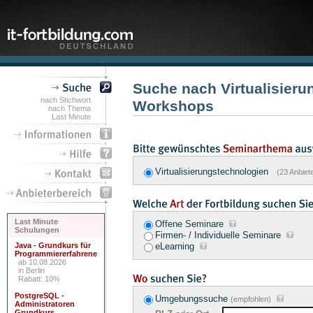
Suche nach Virtualisier
nach Stichwort
Workshops
nach Thema
Last Minute
Virtualisierungstechnologien
(23 Anbiet
Last Minute
Offene Seminare
Schulungen
Firmen- / Individuelle Seminare
Java - Grundkurs für
eLearning
Programmiererfahrene
ab 10.08.2026
in Berlin
Rabatt: 10%
PostgreSQL -
Umgebungssuche
(empfohlen)
Administratoren
Grundkurs