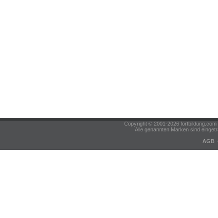
Copyright © 2001-2026 fortbildung.c
Alle genannten Marken sind eingetr
AGB