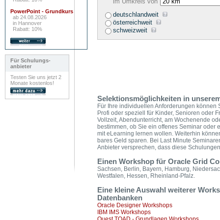
im Umkreis von
PowerPoint - Grundkurs
deutschlandweit
ab 24.08.2026
österreichweit
in Hannover
Rabatt: 10%
schweizweit
Für Schulungs-
anbieter
Testen Sie uns jetzt 2
Monate kostenlos!
Selektionsmöglichkeiten in unserem
Für Ihre individuellen Anforderungen können S
Profi oder speziell für Kinder, Senioren oder 
Vollzeit, Abendunterricht, am Wochenende od
bestimmen, ob Sie ein offenes Seminar oder e
mit eLearning lernen wollen. Weiterhin könn
bares Geld sparen. Bei Last Minute Seminare
Anbieter versprechen, dass diese Schulungen g
Einen Workshop für Oracle Grid Con
Sachsen, Berlin, Bayern, Hamburg, Niedersa
Westfalen, Hessen, Rheinland-Pfalz.
Eine kleine Auswahl weiterer Wor
Datenbanken
Oracle Designer Workshops
IBM IMS Workshops
Quest TOAD - Grundlagen Workshops