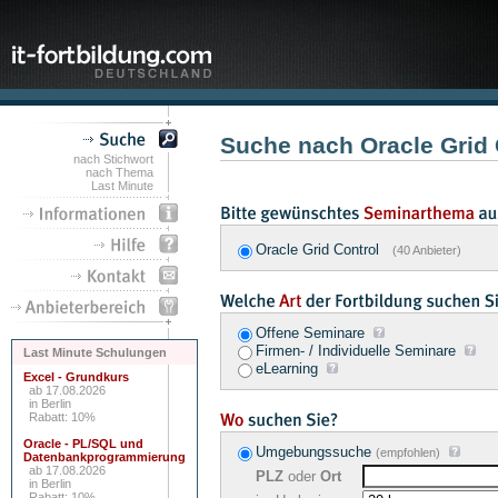
Suche nach Oracle Grid
nach Stichwort
nach Thema
Last Minute
Oracle Grid Control
(40 Anbieter)
Offene Seminare
Firmen- / Individuelle Seminare
Last Minute Schulungen
eLearning
Excel - Grundkurs
ab 17.08.2026
in Berlin
Rabatt: 10%
Oracle - PL/SQL und
Umgebungssuche
(empfohlen)
Datenbankprogrammierung
ab 17.08.2026
PLZ
oder
Ort
in Berlin
Rabatt: 10%