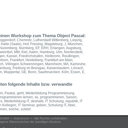
 einen Workshop zum Thema Object Pascal:
ggendorf, Chemnitz, Lutherstadt Wittenberg, Leipzig,
Halle (Saale), Hof, Freising, Magdeburg, J, München,
, Nuremberg, Nürnberg, EF, ERH, Erlangen, Augsburg,
infurt, MM, Kiel, Aalen, Hamburg, Ulm, Norderstedt,
n, Kassel, Friedrichshafen, Heilbronn, Reutlingen,
born, Frankfurt, Heidelberg, Frankfurt am Main,
rich, Villingen-Schwenningen, Mannheim, MA, Karlsruhe,
nburg, Freiburg im Breisgau, Kaiserslautern, Lörrach,
, Wuppertal, GE, Bonn, Saarbruecken, Köln, Essen, E,
ten folgende Inhalte bzw. verwandte
dem, Paskal, geht, Weiterbildung Programmierung,
rogrammieren lernen, so, programmieren, Saison,
 Weiterbildung IT, deshalb, IT Schulung, republik, IT
n Kollegen, IT Seminar, geben, Schulung IT, Aber,
nen, solche, zuletzt
om GmbH •
Impressum
• Alle Rechte vorbehalten.
agene Warenzeichen der jeweiligen Besitzer.