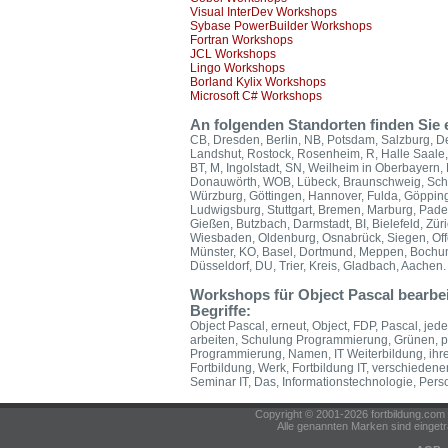
Visual InterDev Workshops
Sybase PowerBuilder Workshops
Fortran Workshops
JCL Workshops
Lingo Workshops
Borland Kylix Workshops
Microsoft C# Workshops
An folgenden Standorten finden Sie
CB, Dresden, Berlin, NB, Potsdam, Salzburg, De
Landshut, Rostock, Rosenheim, R, Halle Saale, 
BT, M, Ingolstadt, SN, Weilheim in Oberbayern
Donauwörth, WOB, Lübeck, Braunschweig, Schwe
Würzburg, Göttingen, Hannover, Fulda, Göppinge
Ludwigsburg, Stuttgart, Bremen, Marburg, Pader
Gießen, Butzbach, Darmstadt, BI, Bielefeld, Zü
Wiesbaden, Oldenburg, Osnabrück, Siegen, Offe
Münster, KO, Basel, Dortmund, Meppen, Bochum
Düsseldorf, DU, Trier, Kreis, Gladbach, Aachen.
Workshops für Object Pascal bearbei
Begriffe:
Object Pascal, erneut, Object, FDP, Pascal, je
arbeiten, Schulung Programmierung, Grünen, p
Programmierung, Namen, IT Weiterbildung, ihres,
Fortbildung, Werk, Fortbildung IT, verschiedene
Seminar IT, Das, Informationstechnologie, Perso
Copyright © 2001-2026 fortbildung.c
Alle genannten Marken sind eingetr