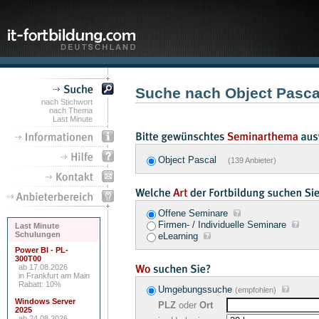
Suche nach Object Pasc
nach Stichwort
nach Thema
Last Minute
Object Pascal
(139 Anbieter)
Offene Seminare
Firmen- / Individuelle Seminare
Last Minute
Schulungen
eLearning
Power BI - PL-
300T00
ab 17.08.2026
in Frankfurt am Main
Rabatt: 10%
Umgebungssuche
(empfohlen)
Windows Server
PLZ
oder
Ort
2025
ab 24.08.2026