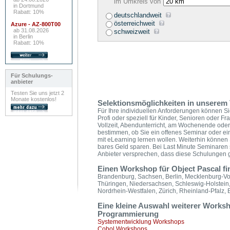
im Umkreis von
in Dortmund
Rabatt: 10%
deutschlandweit
österreichweit
Azure - AZ-800T00
ab 31.08.2026
schweizweit
in Berlin
Rabatt: 10%
Für Schulungs-
anbieter
Testen Sie uns jetzt 2
Monate kostenlos!
Selektionsmöglichkeiten in unserem 
Für Ihre individuellen Anforderungen können Si
Profi oder speziell für Kinder, Senioren oder F
Vollzeit, Abendunterricht, am Wochenende ode
bestimmen, ob Sie ein offenes Seminar oder ei
mit eLearning lernen wollen. Weiterhin könne
bares Geld sparen. Bei Last Minute Seminaren 
Anbieter versprechen, dass diese Schulungen ga
Einen Workshop für Object Pascal fi
Brandenburg, Sachsen, Berlin, Mecklenburg-V
Thüringen, Niedersachsen, Schleswig-Holstei
Nordrhein-Westfalen, Zürich, Rheinland-Pfalz, 
Eine kleine Auswahl weiterer Work
Programmierung
Systementwicklung Workshops
Cobol Workshops