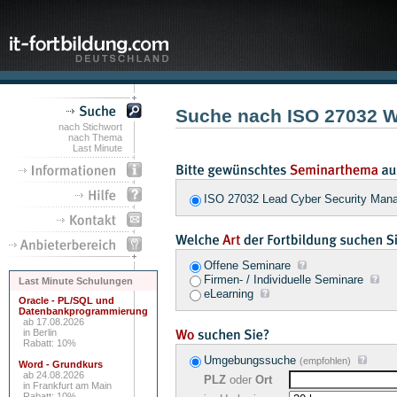
Suche nach ISO 27032 
nach Stichwort
nach Thema
Last Minute
ISO 27032 Lead Cyber Security Ma
Offene Seminare
Firmen- / Individuelle Seminare
Last Minute Schulungen
eLearning
Oracle - PL/SQL und
Datenbankprogrammierung
ab 17.08.2026
in Berlin
Rabatt: 10%
Umgebungssuche
(empfohlen)
Word - Grundkurs
ab 24.08.2026
PLZ
oder
Ort
in Frankfurt am Main
Rabatt: 10%