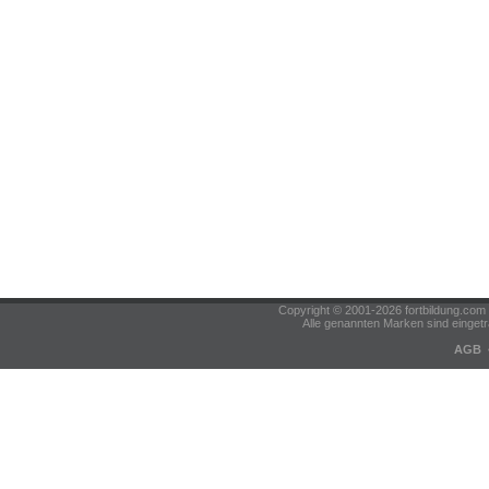
Copyright © 2001-2026 fortbildung.c
Alle genannten Marken sind eingetr
AGB