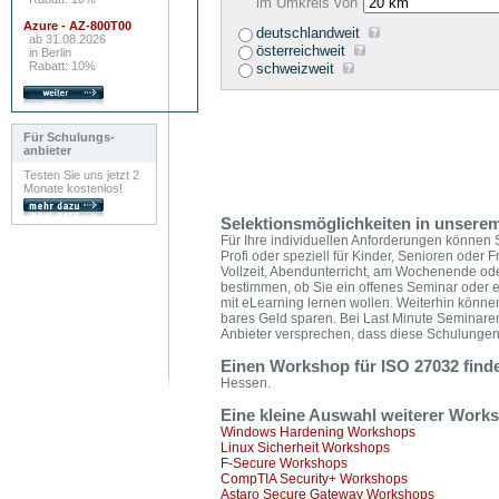
im Umkreis von
Azure - AZ-800T00
deutschlandweit
ab 31.08.2026
österreichweit
in Berlin
Rabatt: 10%
schweizweit
Für Schulungs-
anbieter
Testen Sie uns jetzt 2
Monate kostenlos!
Selektionsmöglichkeiten in unserem
Für Ihre individuellen Anforderungen können S
Profi oder speziell für Kinder, Senioren oder 
Vollzeit, Abendunterricht, am Wochenende od
bestimmen, ob Sie ein offenes Seminar oder e
mit eLearning lernen wollen. Weiterhin könn
bares Geld sparen. Bei Last Minute Seminare
Anbieter versprechen, dass diese Schulungen g
Einen Workshop für ISO 27032 finde
Hessen.
Eine kleine Auswahl weiterer Wor
Windows Hardening Workshops
Linux Sicherheit Workshops
F-Secure Workshops
CompTIA Security+ Workshops
Astaro Secure Gateway Workshops