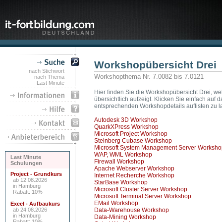
Workshopübersicht Drei
nach Stichwort
Workshopthema Nr. 7.0082 bis 7.0121
nach Thema
Last Minute
Hier finden Sie die Workshopübersicht Drei, we
übersichtlich aufzeigt. Klicken Sie einfach a
entsprechenden Workshopdetails auflisten zu l
Autodesk 3D Workshop
QuarkXPress Workshop
Microsoft Project Workshop
Steinberg Cubase Workshop
Microsoft System Management Server Worksho
WAP, WML Workshop
Last Minute
Firewall Workshop
Schulungen
Apache Webserver Workshop
Project - Grundkurs
Internet Recherche Workshop
ab 12.08.2026
StarBase Workshop
in Hamburg
Microsoft Cluster Server Workshop
Rabatt: 10%
Microsoft Terminal Server Workshop
EMail Workshop
Excel - Aufbaukurs
ab 24.08.2026
Data-Warehouse Workshop
in Hamburg
Data-Mining Workshop
Rabatt: 10%