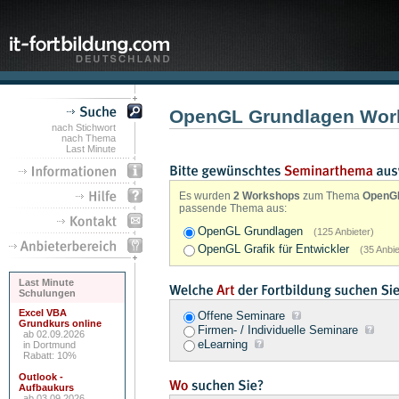
OpenGL Grundlagen Wor
nach Stichwort
nach Thema
Last Minute
Es wurden
2 Workshops
zum Thema
OpenGL
passende Thema aus:
OpenGL Grundlagen
(125 Anbieter)
OpenGL Grafik für Entwickler
(35 Anbie
Last Minute
Schulungen
Excel VBA
Offene Seminare
Grundkurs online
Firmen- / Individuelle Seminare
ab 02.09.2026
eLearning
in Dortmund
Rabatt: 10%
Outlook -
Aufbaukurs
ab 03.09.2026