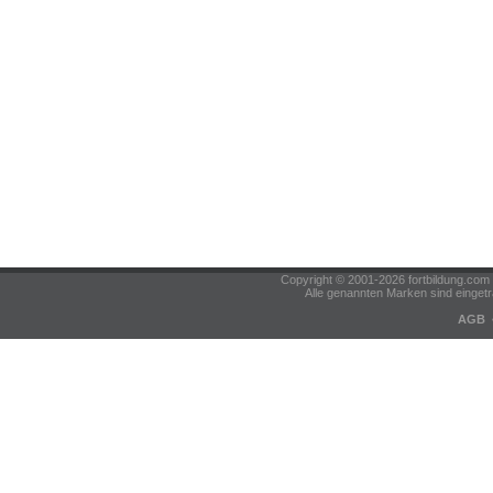
Copyright © 2001-2026 fortbildung.c
Alle genannten Marken sind eingetr
AGB