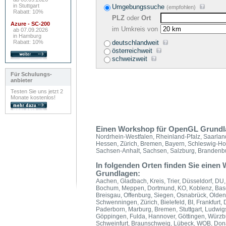
in Stuttgart
Umgebungssuche
(empfohlen)
Rabatt: 10%
PLZ
oder
Ort
Azure - SC-200
im Umkreis von
ab 07.09.2026
in Hamburg
Rabatt: 10%
deutschlandweit
österreichweit
schweizweit
Für Schulungs-
anbieter
Testen Sie uns jetzt 2
Monate kostenlos!
Einen Workshop für OpenGL Grundla
Nordrhein-Westfalen, Rheinland-Pfalz, Saarla
Hessen, Zürich, Bremen, Bayern, Schleswig-H
Sachsen-Anhalt, Sachsen, Salzburg, Brandenbur
In folgenden Orten finden Sie ein
Grundlagen:
Aachen, Gladbach, Kreis, Trier, Düsseldorf, DU
Bochum, Meppen, Dortmund, KO, Koblenz, Basel,
Breisgau, Offenburg, Siegen, Osnabrück, Olden
Schwenningen, Zürich, Bielefeld, BI, Frankfurt,
Paderborn, Marburg, Bremen, Stuttgart, Ludwigs
Göppingen, Fulda, Hannover, Göttingen, Würzbu
Schweinfurt, Braunschweig, Lübeck, WOB, Dona