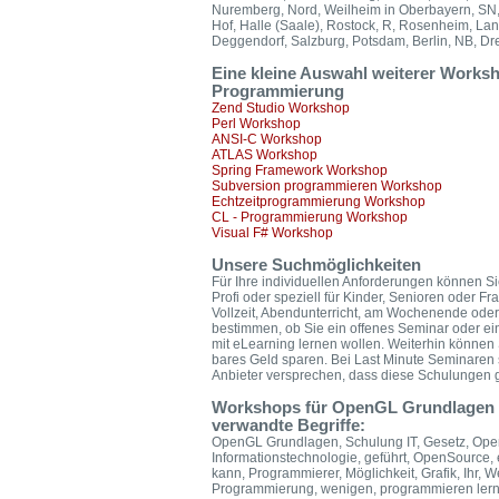
Nuremberg, Nord, Weilheim in Oberbayern, SN, 
Hof, Halle (Saale), Rostock, R, Rosenheim, Lan
Deggendorf, Salzburg, Potsdam, Berlin, NB, Dr
Eine kleine Auswahl weiterer Work
Programmierung
Zend Studio Workshop
Perl Workshop
ANSI-C Workshop
ATLAS Workshop
Spring Framework Workshop
Subversion programmieren Workshop
Echtzeitprogrammierung Workshop
CL - Programmierung Workshop
Visual F# Workshop
Unsere Suchmöglichkeiten
Für Ihre individuellen Anforderungen können Si
Profi oder speziell für Kinder, Senioren oder F
Vollzeit, Abendunterricht, am Wochenende ode
bestimmen, ob Sie ein offenes Seminar oder ei
mit eLearning lernen wollen. Weiterhin könne
bares Geld sparen. Bei Last Minute Seminaren 
Anbieter versprechen, dass diese Schulungen ga
Workshops für OpenGL Grundlagen b
verwandte Begriffe:
OpenGL Grundlagen, Schulung IT, Gesetz, Open
Informationstechnologie, geführt, OpenSource, er
kann, Programmierer, Möglichkeit, Grafik, Ihr,
Programmierung, wenigen, programmieren lern