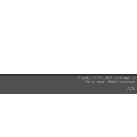
Copyright © 2001-2026 fortbildung.c
Alle genannten Marken sind eingetr
AGB