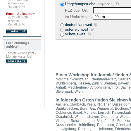
in Hannover
Umgebungssuche
(empfohlen)
Rabatt: 10%
PLZ
oder
Ort
Excel - Aufbaukurs
im Umkreis von
ab 24.08.2026
in Berlin
Rabatt: 10%
deutschlandweit
österreichweit
schweizweit
Für Schulungs-
anbieter
Testen Sie uns jetzt 2
Monate kostenlos!
Einen Workshop für Joomla! finden 
Nordrhein-Westfalen, Rheinland-Pfalz, Saarlan
Württemberg, Hessen, Zürich, Bremen, Bayern,
Anhalt, Mecklenburg-Vorpommern, Tirol, Sachse
Steiermark, Wien.
In folgenden Orten finden Sie eine
Aachen, Gladbach, Kreis, KR, Trier, Düsseldorf
Saarbruecken, Bonn, GE, Wuppertal, Bochum, M
Coblence, Basel, Münster, Lörrach, Kaiserslaute
Osnabrück, Wilhelmshaven, Oldenburg, Wiesbad
Villingen-Schwenningen, Bielefeld, BI, Frankfur
Dossenheim, Heidelberg, Paderborn, Offenbach
Ludwigsburg, Reutlingen, Heilbronn, Friedrich