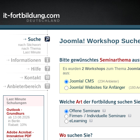
Joomla! Workshop Such
nach Stichwort
nach Thema
Last Minute
Es wurden
2 Workshops
zum Thema
Jooml
aus:
Joomla! CMS
(234 Anbieter)
Joomla! Websites für Anfänger
(193 An
Last Minute
Schulungen
Outlook -
Offene Seminare
Grundkurs
Firmen- / Individuelle Seminare
ab 13.08.2026
eLearning
in Berlin
Rabatt: 10%
Adobe Acrobat -
Interaktive PDF
ab 14.08.2026