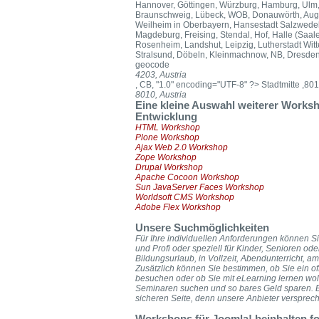
Hannover, Göttingen, Würzburg, Hamburg, Ulm, N
Braunschweig, Lübeck, WOB, Donauwörth, Augsb
Weilheim in Oberbayern, Hansestadt Salzwedel, 
Magdeburg, Freising, Stendal, Hof, Halle (Saal
Rosenheim, Landshut, Leipzig, Lutherstadt Wit
Stralsund, Döbeln, Kleinmachnow, NB, Dresden
geocode
4203, Austria
, CB, "1.0" encoding="UTF-8" ?>
Stadtmitte ,80
8010, Austria
Eine kleine Auswahl weiterer Work
Entwicklung
HTML Workshop
Plone Workshop
Ajax Web 2.0 Workshop
Zope Workshop
Drupal Workshop
Apache Cocoon Workshop
Sun JavaServer Faces Workshop
Worldsoft CMS Workshop
Adobe Flex Workshop
Unsere Suchmöglichkeiten
Für Ihre individuellen Anforderungen können Si
und Profi oder speziell für Kinder, Senioren od
Bildungsurlaub, in Vollzeit, Abendunterricht
Zusätzlich können Sie bestimmen, ob Sie ein of
besuchen oder ob Sie mit eLearning lernen wol
Seminaren suchen und so bares Geld sparen. B
sicheren Seite, denn unsere Anbieter versprech