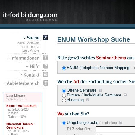
ENUM Workshop Suche
nach Stichwort
nach Thema
Last Minute
ENUM (Telephone Number Mapping)
Offene Seminare
Firmen- / Individuelle Seminare
Last Minute
Schulungen
eLearning
Excel - Aufbaukurs
ab 24.08.2026
in Wien
Rabatt: 10%
Umgebungssuche
(empfohlen)
Microsoft Teams -
Grundkurs
PLZ
oder
Ort
ab 28.08.2026
in Berlin