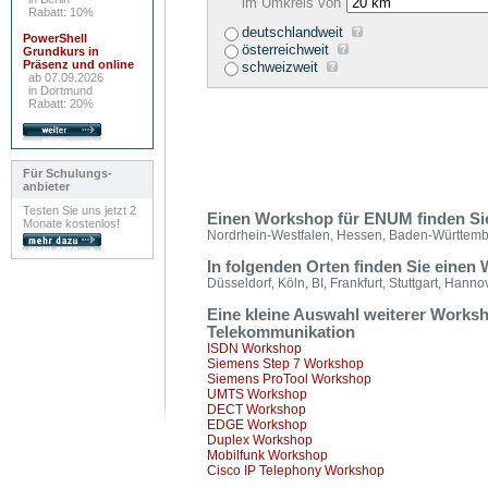
im Umkreis von
Rabatt: 10%
deutschlandweit
PowerShell
österreichweit
Grundkurs in
Präsenz und online
schweizweit
ab 07.09.2026
in Dortmund
Rabatt: 20%
Für Schulungs-
anbieter
Testen Sie uns jetzt 2
Einen Workshop für ENUM finden Si
Monate kostenlos!
Nordrhein-Westfalen, Hessen, Baden-Württembe
In folgenden Orten finden Sie ein
Düsseldorf, Köln, BI, Frankfurt, Stuttgart, Han
Eine kleine Auswahl weiterer Work
Telekommunikation
ISDN Workshop
Siemens Step 7 Workshop
Siemens ProTool Workshop
UMTS Workshop
DECT Workshop
EDGE Workshop
Duplex Workshop
Mobilfunk Workshop
Cisco IP Telephony Workshop