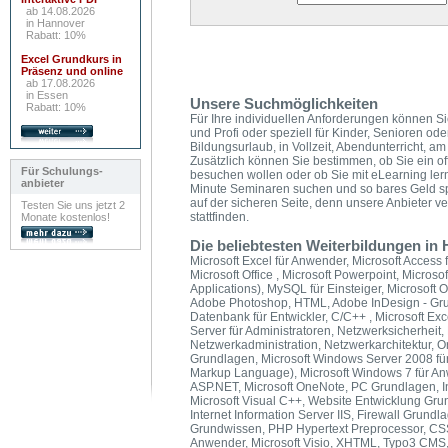
ab 14.08.2026
in Hannover
Rabatt: 10%
Excel Grundkurs in
Präsenz und online
ab 17.08.2026
in Essen
Unsere Suchmöglichkeiten
Rabatt: 10%
Für Ihre individuellen Anforderungen können Si
und Profi oder speziell für Kinder, Senioren od
Bildungsurlaub, in Vollzeit, Abendunterricht,
Zusätzlich können Sie bestimmen, ob Sie ein of
Für Schulungs-
besuchen wollen oder ob Sie mit eLearning ler
anbieter
Minute Seminaren suchen und so bares Geld s
auf der sicheren Seite, denn unsere Anbieter v
Testen Sie uns jetzt 2
stattfinden.
Monate kostenlos!
Die beliebtesten Weiterbildungen in 
Microsoft Excel für Anwender, Microsoft Access f
Microsoft Office , Microsoft Powerpoint, Microso
Applications), MySQL für Einsteiger, Microsoft O
Adobe Photoshop, HTML, Adobe InDesign - Grun
Datenbank für Entwickler, C/C++ , Microsoft E
Server für Administratoren, Netzwerksicherheit,
Netzwerkadministration, Netzwerkarchitektur, 
Grundlagen, Microsoft Windows Server 2008 für
Markup Language), Microsoft Windows 7 für A
ASP.NET, Microsoft OneNote, PC Grundlagen, In
Microsoft Visual C++, Website Entwicklung Gru
Internet Information Server IIS, Firewall Grund
Grundwissen, PHP Hypertext Preprocessor, CSS,
Anwender, Microsoft Visio, XHTML, Typo3 CMS