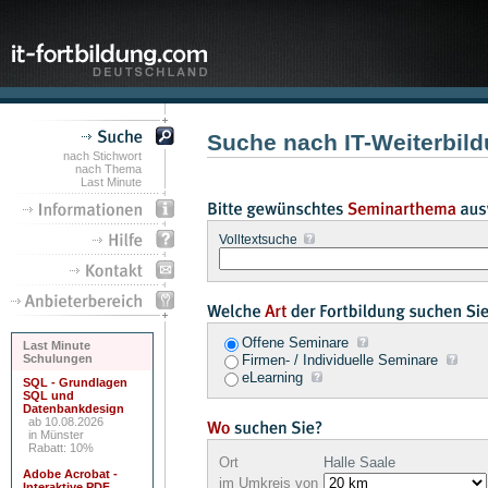
Suche nach IT-Weiterbild
nach Stichwort
nach Thema
Last Minute
Volltextsuche
Offene Seminare
Last Minute
Schulungen
Firmen- / Individuelle Seminare
eLearning
SQL - Grundlagen
SQL und
Datenbankdesign
ab 10.08.2026
in Münster
Rabatt: 10%
Ort
Halle Saale
Adobe Acrobat -
im Umkreis von
Interaktive PDF