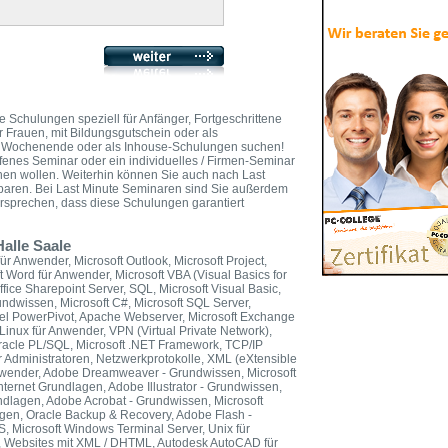
e Schulungen speziell für Anfänger, Fortgeschrittene
er Frauen, mit Bildungsgutschein oder als
 am Wochenende oder als Inhouse-Schulungen suchen!
fenes Seminar oder ein individuelles / Firmen-Seminar
nen wollen. Weiterhin können Sie auch nach Last
paren. Bei Last Minute Seminaren sind Sie außerdem
ersprechen, dass diese Schulungen garantiert
Halle Saale
ür Anwender, Microsoft Outlook, Microsoft Project,
ft Word für Anwender, Microsoft VBA (Visual Basics for
ffice Sharepoint Server, SQL, Microsoft Visual Basic,
dwissen, Microsoft C#, Microsoft SQL Server,
xcel PowerPivot, Apache Webserver, Microsoft Exchange
 Linux für Anwender, VPN (Virtual Private Network),
Oracle PL/SQL, Microsoft .NET Framework, TCP/IP
 Administratoren, Netzwerkprotokolle, XML (eXtensible
nwender, Adobe Dreamweaver - Grundwissen, Microsoft
ternet Grundlagen, Adobe Illustrator - Grundwissen,
ndlagen, Adobe Acrobat - Grundwissen, Microsoft
lagen, Oracle Backup & Recovery, Adobe Flash -
 Microsoft Windows Terminal Server, Unix für
, Websites mit XML / DHTML, Autodesk AutoCAD für