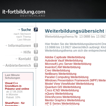
Weiterbildungsübersicht
nach Stichwort
Weiterbildungsthema Nr. 13.0888 bis 13.092
nach Thema
Last Minute
Hier finden Sie die Weiterbildungsübersicht Dr
13.0888 bis 13.0927 übersichtlich aufzeigt. Kl
Weiterbildungsthema um sich die entsprechende
Adobe Captivate Weiterbildung
Autodesk Vault Weiterbildung
Microsoft Lync Server Weiterbildung
InventorCAM Weiterbildung
Creo Weiterbildung
NetBeans Weiterbildung
Last Minute
Parallel Computing Weiterbildung
Schulungen
Windows Presentation Framework (WPF) Weite
Visual C++
Model View ViewModel Weiterbildung
Grundkurs in
Quantum GIS Weiterbildung
Präsenz und online
Cisco ICND Weiterbildung
ab 17.08.2026
nQuery Weiterbildung
in Münster
DirectAccess Weiterbildung
Rabatt: 10%
Mentor Graphics Weiterbildung
SharePoint - für
HP E-Series Weiterbildung
Anwender -