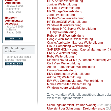
HP A-Series Weiterbildung
Aufbaukurs
Juniper Weiterbildung
ab 20.08.2026
HP Cloud Weiterbildung
in München
HP Storage Weiterbildung
Rabatt: 10%
Junos Weiterbildung
Endpoint
HP ProCurve Weiterbildung
Administrator
HP ExpertONE Weiterbildung
Associate
Windows 8 Weiterbildung
ab 24.08.2026
Windows HPC Server Weiterbildung
in Berlin
JQuery Weiterbildung
Rabatt: 10%
Ruby on Rail Weiterbildung
Google Web Toolkit Weiterbildung
Oracle Application Express Weiterbildung
Cloud Computing Weiterbildung
Für Schulungs-
SAP ERP HCM (Human Capital Management) W
anbieter
ENOVIA Weiterbildung
Ruby Weiterbildung
Testen Sie uns jetzt 2
Monate kostenlos!
Siemens NX für OEMs (Automobilzulieferer) We
Civil View Weiterbildung
Adobe Edge Animate Weiterbildung
Groovy Weiterbildung
EDV Grundlagen Weiterbildung
Adobe CQ Weiterbildung
IBM Web Content Manager Weiterbildung
Mobile Webseiten Weiterbildung
Windows Azure Weiterbildung
Zu verwandten Weiterbildungsübersichten gela
Weiterbildungsübersichten.
Schulungsübersicht Dreiundzwanzig
(Schulung
Übersicht der Schulungen Dreiundzwanzig
(Sc