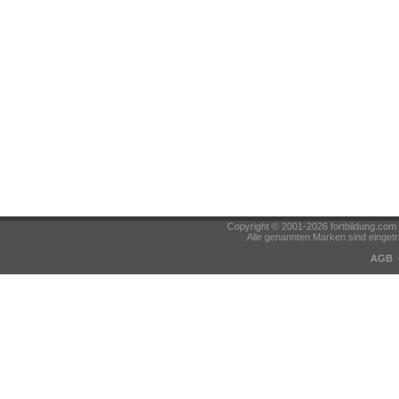
Copyright © 2001-2026 fortbildung.c
Alle genannten Marken sind eingetr
AGB