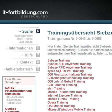
Trainingsübersicht Sieb
nach Stichwort
Trainingsthema Nr. 9.0646 bis 9.0685
nach Thema
Last Minute
Hier finden Sie die Trainingsübersicht Siebzehn
übersichtlich aufzeigt. Klicken Sie einfach au
entsprechenden Trainingsdetails auflisten zu l
Sybase Training
Sybase SQL Anywhere Training
Sybase RFID Anywhere Training
syska SQL REWE Training
GDI Finanzbuchhaltung Training
GDI Anlagenbuchhaltung Training
Last Minute
GDI Lohn & Gehalt Training
Schulungen
GDI Baulohn Training
DATEV
shm Training
Finanzbuchführung
Mozilla Thunderbird Training
Kurs online
Internet Explorer Training
ab 18.08.2026
Mozilla Firefox Training
in Dortmund
Opera Training
Rabatt: 10%
OSI-Modell Training
Outlook -
Microsoft Windows Mobile Training
Grundkurs