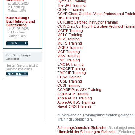
Symbian Training
ab 28.08.2026
The BAT Training
in Hamburg
CCENT Training
Rabatt: 10%
CCVP Cisco Certified Voice Professional Traini
Buchhaltung /
DB2 Training
Buchführung und
CCI Citrix Certified Instructor Training
Bilanzierung
CCIA Citrix Certified Integration Architect Traini
ab 31.08.2026
MCITP Training
in München
MCLC Training
Rabatt: 10%
MCA Training
MCTS Training
MCPD Training
MCP Training
Für Schulungs-
MSS Training
anbieter
EMC Training
EMCTA Training
Testen Sie uns jetzt 2
EMCCE Training
Monate kostenlos!
EMCCIE Training
CCSA Training
CCSE Training
CCSI Training
CCMSE Plus VSX Training
Apple ACP Training
Apple ACDT Training
Apple ACHDS Training
Novell CNS Training
Zu verwandten Trainingsübersichten gelangen 
Trainingsübersichten.
Schulungsübersicht Siebzehn
(Schulungsthema
Übersicht der Schulungen Siebzehn
(Schulungs