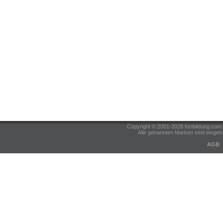
Copyright © 2001-2026 fortbildung.c
Alle genannten Marken sind eingetr
AGB