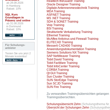
Realtech theGuard! Training
ab 28.08.2026
Oracle Designer Training
in Hamburg
Digitale Antennenmesstechnik Training
Rabatt: 10%
MDA Training
SQL Kurs
ASP.NET Training
Grundlagen in
MS .NET Training
Präsenz und online
SDH & SONET Training
ab 31.08.2026
Voip Training
in Dortmund
BSI Training
Rabatt: 10%
Strukturierte Verkabelung Training
Ethernet Training
McAffee Antivirus und Firewall Training
ELITECAD Training
Für Schulungs-
Messerli CAD400 Training
anbieter
Anwendungsdokumentation Training
Siemens Solutions NX Training
Testen Sie uns jetzt 2
SAP NetWeaver Training
Monate kostenlos!
Tobit David Training
Tobit FaxWare Training
Tobit InfoCenter Training
CORBA Training
Qt GUI Training
Sun Cluster Training
SUN StorEdge Training
Sun SCJD Training
SUN Fire Training
Zu verwandten Trainingsübersichten gelangen 
Trainingsübersichten.
Schulungsübersicht Zehn
(Schulungsthema Nr. 
Übersicht der Schulungen Zehn
(Schulungsthem