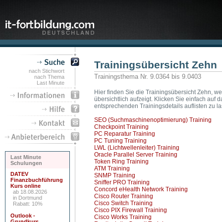
Trainingsübersicht Zehn
nach Stichwort
Trainingsthema Nr. 9.0364 bis 9.0403
nach Thema
Last Minute
Hier finden Sie die Trainingsübersicht Zehn, we
übersichtlich aufzeigt. Klicken Sie einfach au
entsprechenden Trainingsdetails auflisten zu l
SEO (Suchmaschinenoptimierung) Training
Checkpoint Training
PC Reparatur Training
PC Tuning Training
LWL (Lichtwellenleiter) Training
Oracle Parallel Server Training
Last Minute
Token Ring Training
Schulungen
ATM Training
DATEV
SNMP Training
Finanzbuchführung
Sniffer PRO Training
Kurs online
Concord eHealth Network Training
ab 18.08.2026
Cisco Router Training
in Dortmund
Cisco Switch Training
Rabatt: 10%
Cisco PIX Firewall Training
Outlook -
Cisco Works Training
Grundkurs